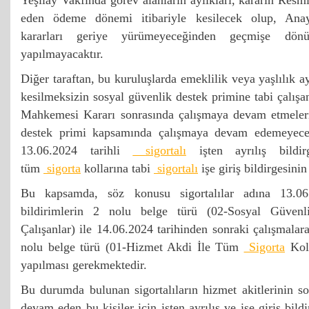
Yeşilay Vakfında görev alanların aylıkları, kararın Resm
eden ödeme dönemi itibariyle kesilecek olup, Ana
kararları geriye yürümeyeceğinden geçmişe dön
yapılmayacaktır.
Diğer taraftan, bu kuruluşlarda emeklilik veya yaşlılık ay
kesilmeksizin sosyal güvenlik destek primine tabi çalış
Mahkemesi Kararı sonrasında çalışmaya devam etmeleri
destek primi kapsamında çalışmaya devam edemeyecekl
13.06.2024 tarihli
sigortalı
işten ayrılış bildirg
tüm
sigorta
kollarına tabi
sigortalı
işe giriş bildirgesini
Bu kapsamda, söz konusu sigortalılar adına 13.06
bildirimlerin 2 nolu belge türü (02-Sosyal Güven
Çalışanlar) ile 14.06.2024 tarihinden sonraki çalışmalara 
nolu belge türü (01-Hizmet Akdi İle Tüm
Sigorta
Koll
yapılması gerekmektedir.
Bu durumda bulunan sigortalıların hizmet akitlerinin s
devam eden bu kişiler için işten ayrılış ve işe giriş bild