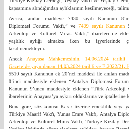
Türkiye Kızılay Derneği, Yeşilay Vakfı ve Yeşilay Cemiye
kapsamına alındığından aylıklarının kesilmeyeceği, talimat
Ayrıca, anılan maddeye 7430 sayılı Kanunun 8’in
Diplomasi Forumu Vakfı,” ve
7439 sayılı Kanunun
9
Arkeoloji ve Kültürel Miras Vakfı,” ibareleri de ekl
yaşlılık aylığı almakta iken bu işyerlerinde ça
kesilmemekteydi.
Ancak
Anayasa Mahkemesinin, 14.06.2024 tarihli
Gazete’de yayımlanan 14.03.2024 tarihli ve E:2022/21, 
5510 sayılı Kanunun ek 20’nci maddesi ile anılan mad
8’inci maddesiyle eklenen “Antalya Diplomasi Forum
Kanunun 9’uncu maddesiyle eklenen “Türk Arkeoloji v
ibarelerinin Anayasa’ya aykırı olduklarına ve iptallerine k
Buna göre, söz konusu Karar üzerine emeklilik veya yaş
Türkiye Maarif Vakfı, Yunus Emre Vakfı, Antalya Dipl
Arkeoloji ve Kültürel Miras Vakfı, Türkiye Kızılay Der