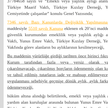
37784658 sayılı ve “Emekli veya yaşlılık aylığı alan
Türkiye Maarif Vakfı, Türkiye Kızılay Derneği, Y
Cemiyetinde çalışanlar” konulu Genel Yazısında;
7346 sayılı Bazı Kanunlarda Değişiklik Yapılması
maddesiyle
5510 sayılı Kanuna
eklenen ek 20’nci maddes
güvenlik kurumundan emeklilik veya yaşlılık aylığı a
Vakfı, Yunus Emre Vakfı, Türkiye Kızılay Derneği, Ye
Vakfında görev alanların bu aylıklarının kesilmeyeceği,
Bu maddenin yürürlüğe girdiği tarihten önce birinci fıkr
Kurum tarafından fazla veya yersiz olarak ya
çıkarılmayacağı, çıkarılmış borçların ödenmemiş olan kıs
ve tahsil edilmiş tutarların iade ve mahsup edilmeyece
uygulanması sebebiyle geçmişe dönük aylık, aylık fark
ödenmeyeceği,
hüküm altına alındığı belirtilerek, emekli veya yaşlılık
yardım alan kuruluşlar arasında bulunan Yunus Emre Vak