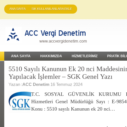
ANA SAYFA
SIK KULLANILANLARA EKLE
ANA SAYFA
HAKKIMIZDA
HİZMETLERİMİZ
PRATİK BİL
5510 Sayılı Kanunun Ek 20 nci Maddesinin 
Yapılacak İşlemler – SGK Genel Yazı
Yazan :
ACC Denetim
16 Temmuz 2024
T.C. SOSYAL GÜVENLİK KURUMU BA
Hizmetleri Genel Müdürlüğü Sayı : E-9854
Konu : 5510 sayılı Kanunun ek 20 nci…