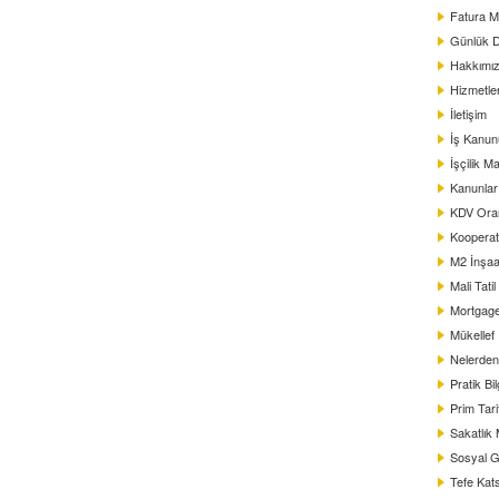
Fatura M
Günlük D
Hakkımı
Hizmetle
İletişim
İş Kanun
İşçilik Ma
Kanunlar
KDV Oranl
Kooperat
M2 İnşaat
Mali Tati
Mortgag
Mükellef
Nelerden 
Pratik Bil
Prim Tar
Sakatlık
Sosyal G
Tefe Kats