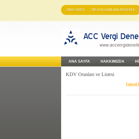
ANA SAYFA
SIK KULLANILANLARA EKLE
ANA SAYFA
HAKKIMIZDA
H
KDV Oranları ve Listesi
Güncel K