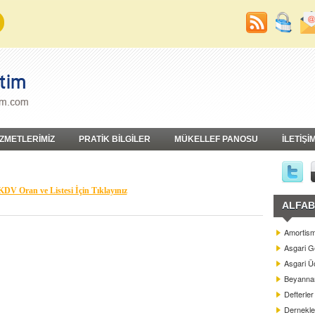
İZMETLERİMİZ
PRATİK BİLGİLER
MÜKELLEF PANOSU
İLETİŞİ
DV Oran ve Listesi İçin Tıklayınız
ALFAB
Amortism
Asgari G
Asgari Üc
Beyannam
Defterler
Dernekle