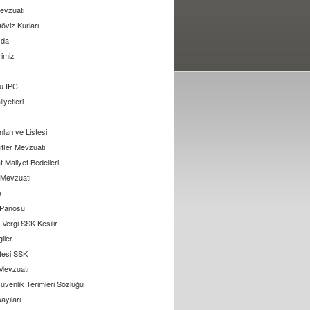
evzuatı
öviz Kurları
zda
rimiz
u IPC
liyetleri
arı ve Listesi
ifler Mevzuatı
 Maliyet Bedelleri
l Mevzuatı
e
 Panosu
Vergi SSK Kesilir
giler
ifesi SSK
 Mevzuatı
üvenlik Terimleri Sözlüğü
ayıları