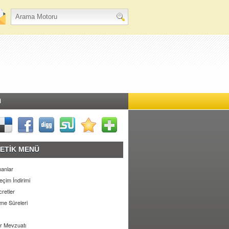
M
ETİK MENÜ
anlar
eçim İndirimi
retler
e Süreleri
r Mevzuatı