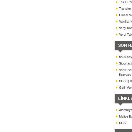
Tek Düze
Transfer 
Ulusal Me
Vakıflar 
Vergi Kod
Vergi Ta
SON H
5520 sayı
Sigortacı
Varlık B
Kılavuzu
SGK İş Ka
Gelir Ver
LİNKL
Alomaliy
Maliye Ba
SGK