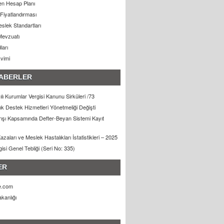
n Hesap Planı
Fiyatlandırması
slek Standartları
Mevzuatı
ları
kvimi
ABERLER
lı Kurumlar Vergisi Kanunu Sirküleri /73
lık Destek Hizmetleri Yönetmeliği Değişti
arışı Kapsamında Defter-Beyan Sistemi Kayıt
zaları ve Meslek Hastalıkları İstatistikleri – 2025
gisi Genel Tebliği (Seri No: 335)
ER
e.com
kanlığı