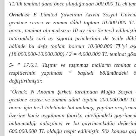
TL’lik teminat daha önce alındığından 500.000 TL ek temin
Örnek-5:
E Limited Şirketinin Artvin Sosyal Güven
gecikme cezası ve zammı dâhil toplam 10.000.000 TL t
borcu, teminat alınmaksızın 10 ay süre ile tecil edilmiş
tutarındaki cari ay sigorta primlerinin de tecile dâhi
hâlinde bu defa toplam borcun 10.000.000 TL’yi aşa
(18.000.000-10.000.000) / 2 = 4.000.000 TL teminat gös
5-
” 17.6.1. Taşınır ve taşınmaz malların teminat o
tespitlerinin yapılması ” başlıklı bölümündeki 
değiştirilmiştir.
“Örnek: N Anonim Şirketi tarafından Muğla Sosyal 
gecikme cezası ve zammı dâhil toplam 200.000.000 TL 
borcu için tecil talebinde bulunulmuş, yapılan araştırm
üzerine haciz uygulanan fabrika niteliğindeki gayrimen
bulunmadığı anlaşılmış ve bu gayrimenkulün değerinin
600.000.000 TL olduğu tespit edilmiştir. Söz konusu g