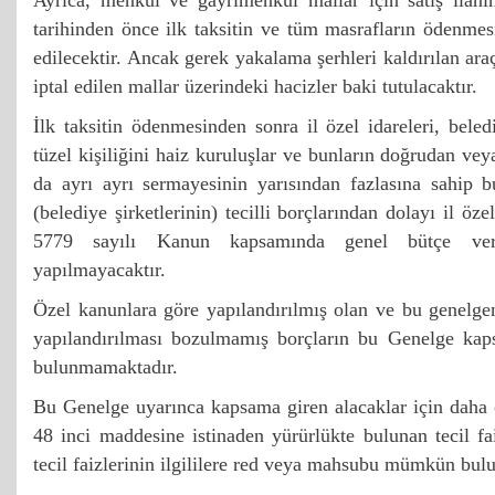
Ayrıca, menkul ve gayrimenkul mallar için satış ilanın
tarihinden önce ilk taksitin ve tüm masrafların ödenmesi 
edilecektir. Ancak gerek yakalama şerhleri kaldırılan araç
iptal edilen mallar üzerindeki hacizler baki tutulacaktır.
İlk taksitin ödenmesinden sonra il özel idareleri, bele
tüzel kişiliğini haiz kuruluşlar ve bunların doğrudan veya
da ayrı ayrı sermayesinin yarısından fazlasına sahip bu
(belediye şirketlerinin) tecilli borçlarından dolayı il özel
5779 sayılı Kanun kapsamında genel bütçe vergi
yapılmayacaktır.
Özel kanunlara göre yapılandırılmış olan ve bu genelgeni
yapılandırılması bozulmamış borçların bu Genelge kap
bulunmamaktadır.
Bu Genelge uyarınca kapsama giren alacaklar için daha
48 inci maddesine istinaden yürürlükte bulunan tecil fai
tecil faizlerinin ilgililere red veya mahsubu mümkün bu