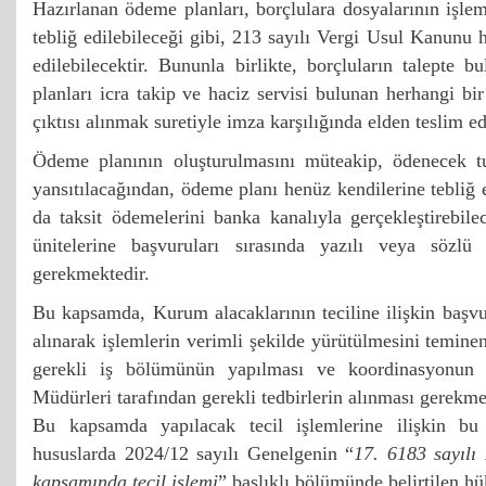
Hazırlanan ödeme planları, borçlulara dosyalarının işle
tebliğ edilebileceği gibi, 213 sayılı Vergi Usul Kanunu 
edilebilecektir. Bununla birlikte, borçluların talepte 
planları icra takip ve haciz servisi bulunan herhangi b
çıktısı alınmak suretiyle imza karşılığında elden teslim ed
Ödeme planının oluşturulmasını müteakip, ödenecek tu
yansıtılacağından, ödeme planı henüz kendilerine tebliğ 
da taksit ödemelerini banka kanalıyla gerçekleştirebil
ünitelerine başvuruları sırasında yazılı veya sözlü o
gerekmektedir.
Bu kapsamda, Kurum alacaklarının teciline ilişkin başv
alınarak işlemlerin verimli şekilde yürütülmesini temine
gerekli iş bölümünün yapılması ve koordinasyonun 
Müdürleri tarafından gerekli tedbirlerin alınması gerekme
Bu kapsamda yapılacak tecil işlemlerine ilişkin b
hususlarda 2024/12 sayılı Genelgenin “
17. 6183 sayılı
kapsamında tecil işlemi
” başlıklı bölümünde belirtilen hü