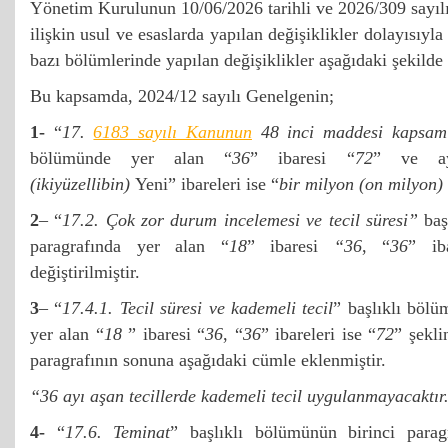
Yönetim Kurulunun 10/06/2026 tarihli ve 2026/309 sayılı 
ilişkin usul ve esaslarda yapılan değişiklikler dolayısıyl
bazı bölümlerinde yapılan değişiklikler aşağıdaki şekilde
Bu kapsamda, 2024/12 sayılı Genelgenin;
1-
“
17.
6183 sayılı Kanunun
48 inci maddesi kapsamın
bölümünde yer alan “
36
” ibaresi “
72
” ve ay
(ikiyüzellibin)
Yeni” ibareleri ise “
bir milyon (on milyon)
2
– “
17.2. Çok zor durum incelemesi ve tecil süresi”
baş
paragrafında yer alan “
18
” ibaresi
“36
, “
36
” ib
değiştirilmiştir.
3
– “
17.4.1. Tecil süresi ve kademeli tecil
” başlıklı bölü
yer alan “
18
” ibaresi “
36
, “
36
” ibareleri ise “
72
” şekl
paragrafının sonuna aşağıdaki cümle eklenmiştir.
“36 ayı aşan tecillerde kademeli tecil uygulanmayacaktır
4-
“
17.6. Teminat
” başlıklı bölümünün birinci parag