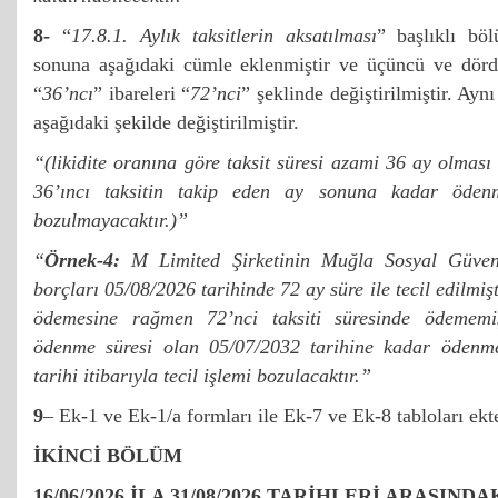
8-
“
17.8.1. Aylık taksitlerin aksatılması
” başlıklı bö
sonuna aşağıdaki cümle eklenmiştir ve üçüncü ve dörd
“
36’ncı
” ibareleri “
72’nci
” şeklinde değiştirilmiştir. Ay
aşağıdaki şekilde değiştirilmiştir.
“(likidite oranına göre taksit süresi azami 36 ay olması
36’ıncı taksitin takip eden ay sonuna kadar ödenme
bozulmayacaktır.)”
“
Örnek-4:
M Limited Şirketinin Muğla Sosyal Güven
borçları 05/08/2026 tarihinde 72 ay süre ile tecil edilmişti
ödemesine rağmen 72’nci taksiti süresinde ödememişt
ödenme süresi olan 05/07/2032 tarihine kadar ödenm
tarihi itibarıyla tecil işlemi bozulacaktır.”
9
– Ek-1 ve Ek-1/a formları ile Ek-7 ve Ek-8 tabloları ektek
İKİNCİ BÖLÜM
16/06/2026 İLA 31/08/2026 TARİHLERİ ARASIND