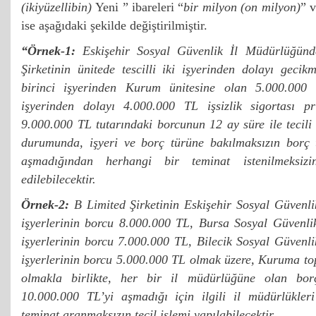
(ikiyüzellibin)
Yeni ” ibareleri “
bir milyon (on milyon)
” 
ise aşağıdaki şekilde değiştirilmiştir.
“Örnek-1:
Eskişehir Sosyal Güvenlik İl Müdürlüğünd
Şirketinin ünitede tescilli iki işyerinden dolayı geci
birinci işyerinden Kurum ünitesine olan 5.000.000 
işyerinden dolayı 4.000.000 TL işsizlik sigortası 
9.000.000 TL tutarındaki borcunun 12 ay süre ile tecil
durumunda, işyeri ve borç türüne bakılmaksızın borç 
aşmadığından herhangi bir teminat istenilmeksiz
edilebilecektir.
Örnek-2:
B Limited Şirketinin Eskişehir Sosyal Güvenli
işyerlerinin borcu 8.000.000 TL, Bursa Sosyal Güvenlik
işyerlerinin borcu 7.000.000 TL, Bilecik Sosyal Güvenli
işyerlerinin borcu 5.000.000 TL olmak üzere, Kuruma t
olmakla birlikte, her bir il müdürlüğüne olan borç
10.000.000 TL’yi aşmadığı için ilgili il müdürlükler
teminat aranmaksızın tecil işlemi yapılabilecektir.