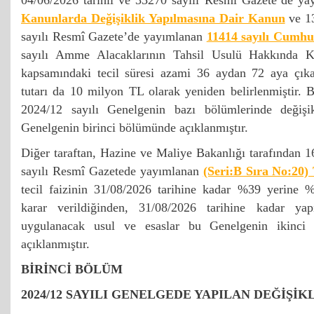
04/06/2026 tarihli ve 33270 sayılı Resmî Gazete’de y
Kanunlarda Değişiklik Yapılmasına Dair Kanun
ve 13
sayılı Resmî Gazete’de yayımlanan
11414 sayılı Cumhu
sayılı Amme Alacaklarının Tahsil Usulü Hakkında 
kapsamındaki tecil süresi azami 36 aydan 72 aya çıkar
tutarı da 10 milyon TL olarak yeniden belirlenmiştir. 
2024/12 sayılı Genelgenin bazı bölümlerinde değişi
Genelgenin birinci bölümünde açıklanmıştır.
Diğer taraftan, Hazine ve Maliye Bakanlığı tarafından 1
sayılı Resmî Gazetede yayımlanan
(Seri:B Sıra No:20) 
tecil faizinin 31/08/2026 tarihine kadar %39 yerine 
karar verildiğinden, 31/08/2026 tarihine kadar yapı
uygulanacak usul ve esaslar bu Genelgenin ikinci
açıklanmıştır.
BİRİNCİ BÖLÜM
2024/12 SAYILI GENELGEDE YAPILAN DEĞİŞİK