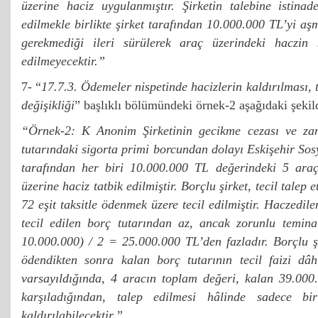
üzerine haciz uygulanmıştır. Şirketin talebine istina
edilmekle birlikte şirket tarafından 10.000.000 TL’yi aş
gerekmediği ileri sürülerek araç üzerindeki haczin k
edilmeyecektir.”
7- “
17.7.3. Ödemeler nispetinde hacizlerin kaldırılması, 
değişikliği
” başlıklı bölümündeki örnek-2 aşağıdaki şekilde
“Örnek-2: K Anonim Şirketinin gecikme cezası ve za
tutarındaki sigorta primi borcundan dolayı Eskişehir So
tarafından her biri 10.000.000 TL değerindeki 5 ara
üzerine haciz tatbik edilmiştir. Borçlu şirket, tecil talep
72 eşit taksitle ödenmek üzere tecil edilmiştir. Haczedil
tecil edilen borç tutarından az, ancak zorunlu temina
10.000.000) / 2 = 25.000.000 TL’den fazladır. Borçlu şi
ödendikten sonra kalan borç tutarının tecil faizi dâ
varsayıldığında, 4 aracın toplam değeri, kalan 39.000
karşıladığından, talep edilmesi hâlinde sadece bi
kaldırılabilecektir.”