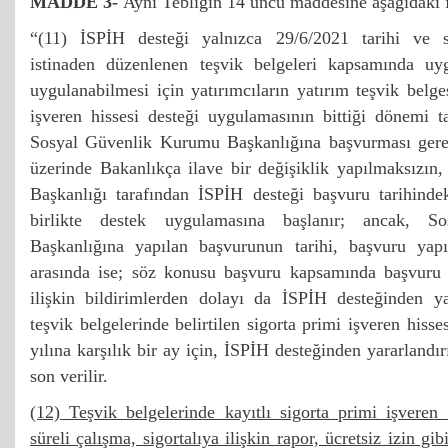
MADDE 3-
Aynı Tebliğin 14 üncü maddesine aşağıdaki fı
“(11) İSPİH desteği yalnızca 29/6/2021 tarihi ve s
istinaden düzenlenen teşvik belgeleri kapsamında uyg
uygulanabilmesi için yatırımcıların yatırım teşvik belge
işveren hissesi desteği uygulamasının bittiği dönemi t
Sosyal Güvenlik Kurumu Başkanlığına başvurması gerek
üzerinde Bakanlıkça ilave bir değişiklik yapılmaksızı
Başkanlığı tarafından İSPİH desteği başvuru tarihindek
birlikte destek uygulamasına başlanır; ancak, 
Başkanlığına yapılan başvurunun tarihi, başvuru yapı
arasında ise; söz konusu başvuru kapsamında başvuru 
ilişkin bildirimlerden dolayı da İSPİH desteğinden yara
teşvik belgelerinde belirtilen sigorta primi işveren hisse
yılına karşılık bir ay için, İSPİH desteğinden yararland
son verilir.
(12) Teşvik belgelerinde kayıtlı sigorta primi işveren
süreli çalışma, sigortalıya ilişkin rapor, ücretsiz izin g