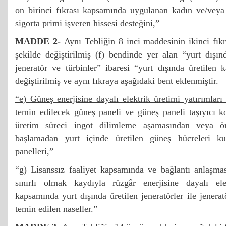
on birinci fıkrası kapsamında uygulanan kadın ve/veya
sigorta primi işveren hissesi desteğini,”
MADDE 2-
Aynı Tebliğin 8 inci maddesinin ikinci fıkr
şekilde değiştirilmiş (f) bendinde yer alan “yurt dışı
jeneratör ve türbinler” ibaresi “yurt dışında üretilen 
değiştirilmiş ve aynı fıkraya aşağıdaki bent eklenmiştir.
“e) Güneş enerjisine dayalı elektrik üretimi yatırımlar
temin edilecek güneş paneli ve güneş paneli taşıyıcı ko
üretim süreci ingot dilimleme aşamasından veya ö
başlamadan yurt içinde üretilen güneş hücreleri kul
panelleri,”
“g) Lisanssız faaliyet kapsamında ve bağlantı anlaşma
sınırlı olmak kaydıyla rüzgâr enerjisine dayalı elek
kapsamında yurt dışında üretilen jeneratörler ile jenerat
temin edilen naseller.”