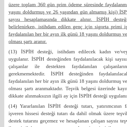
üzere toplam 360 gün prim ödeme süresinde faydalanmı
yaşını doldurmuş ve 26 yaşından gün almamış kişi) İSP
sayısı hesaplamasında dikkate alınır. İSPİH desteğ
belirlenirken, istihdam edilen genç için sigorta primi i
faydalanılan her bir ayın ilk günü 18 yaşını doldurmuş 
olması şartı aranır.
(13) İSPİH desteği, istihdam edilecek kadın ve/vey
uygulanır. İSPİH desteğinden faydalanılacak kişi sayıs
çalışanlar ile destekten faydalanılan çalışanla
gerekmemektedir. İSPİH desteğinden faydalanılac
faydalanılan her bir ayın ilk günü 18 yaşını doldurmuş 
olması şartı aranmaktadır. Teşvik belgesi üzerinde kayı
dikkate alınmaksızın ilgili ay için İSPİH desteği uygulanı
(14) Yararlanılan İSPİH desteği tutarı, yatırımcının f
işveren hissesi desteği tutarı da dahil olmak üzere teşv
destek tutarını geçemez ve hesaplanan çalışan sayısı teş