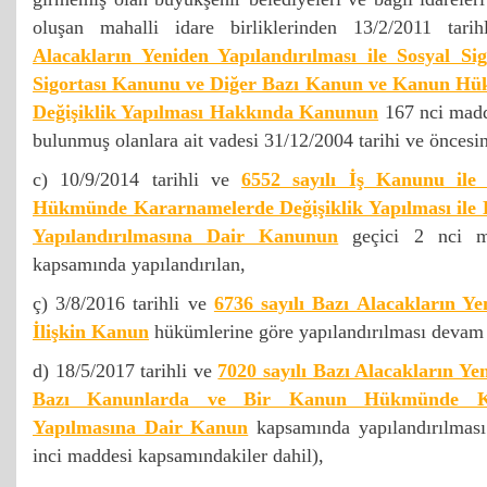
oluşan mahalli idare birliklerinden 13/2/2011 tar
Alacakların Yeniden Yapılandırılması ile Sosyal Si
Sigortası Kanunu ve Diğer Bazı Kanun ve Kanun H
Değişiklik Yapılması Hakkında Kanunun
167 nci madd
bulunmuş olanlara ait vadesi 31/12/2004 tarihi ve öncesin
c) 10/9/2014 tarihli ve
6552 sayılı İş Kanunu il
Hükmünde Kararnamelerde Değişiklik Yapılması ile B
Yapılandırılmasına Dair Kanunun
geçici 2 nci mad
kapsamında yapılandırılan,
ç) 3/8/2016 tarihli ve
6736 sayılı Bazı Alacakların Ye
İlişkin Kanun
hükümlerine göre yapılandırılması devam
d) 18/5/2017 tarihli ve
7020 sayılı Bazı Alacakların Yen
Bazı Kanunlarda ve Bir Kanun Hükmünde Kar
Yapılmasına Dair Kanun
kapsamında yapılandırılmas
inci maddesi kapsamındakiler dahil),