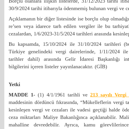
Borçlu olanlara ilişkin listelerde, 31/12/2023 tarihi itib
30/9/2024 tarihi itibarıyla ödenmemiş bulunan vergi ve ce
Açıklamanın bir diğer listesinde ise borçlu olup olmadığ
re’sen veya idarece tarh edilen vergiler ile bu tarhiyat
cezalardan, 1/6/2023-31/5/2024 tarihleri arasında kesinleşe
Bu kapsamda, 15/10/2024 ile 31/10/2024 tarihleri (bu
Türkiye genelindeki vergi dairelerinde, 1/11/2024 ile
tarihler dahil) arasında Gelir İdaresi Başkanlığı in
bilgilerini içeren listeler yayınlanacaktır. (GİB)
Yetki
MADDE 1-
(1) 4/1/1961 tarihli ve
213 sayılı Verg
maddesinin dördüncü fıkrasında, “Mükelleflerin vergi ta
kesinleşen vergi ve cezaları ile vadesi geçtiği halde 
ceza miktarları Maliye Bakanlığınca açıklanabilir. Mal
mahalline devredebilir. Ayrıca, kamu görevlilerinc