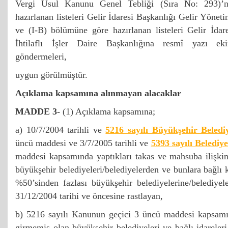
Vergi Usul Kanunu Genel Tebliği (Sıra No: 293)’
hazırlanan listeleri Gelir İdaresi Başkanlığı Gelir Yönet
ve (I-B) bölümüne göre hazırlanan listeleri Gelir İdar
İhtilaflı İşler Daire Başkanlığına resmî yazı ek
göndermeleri,
uygun görülmüştür.
Açıklama kapsamına alınmayan alacaklar
MADDE 3-
(1) Açıklama kapsamına;
a) 10/7/2004 tarihli ve
5216 sayılı Büyükşehir Beled
üncü maddesi ve 3/7/2005 tarihli ve
5393 sayılı Beledi
maddesi kapsamında yaptıkları takas ve mahsuba ilişkin
büyükşehir belediyeleri/belediyelerden ve bunlara bağlı 
%50’sinden fazlası büyükşehir belediyelerine/belediyele
31/12/2004 tarihi ve öncesine rastlayan,
b) 5216 sayılı Kanunun geçici 3 üncü maddesi kapsam
girmemiş olan büyükşehir belediyeleri ve bağlı idareleri