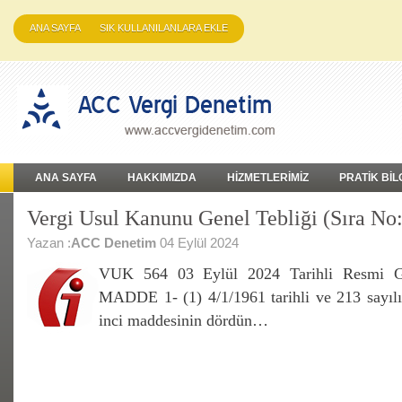
ANA SAYFA
SIK KULLANILANLARA EKLE
ANA SAYFA
HAKKIMIZDA
HİZMETLERİMİZ
PRATİK BİL
Vergi Usul Kanunu Genel Tebliği (Sıra No
Yazan :
ACC Denetim
04 Eylül 2024
VUK 564 03 Eylül 2024 Tarihli Resmi Ga
MADDE 1- (1) 4/1/1961 tarihli ve 213 sayıl
inci maddesinin dördün…