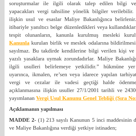
soruşturmalar ile ilgili olarak talep edilen bilgi v
yapacakları vergi tahsiline yönelik bilgiler verilebilir
ilişkin usul ve esaslar Maliye Bakanlığınca belirleni
itibariyle yanıltıcı belge düzenledikleri veya kullandıkla
tespit olunanların, kanunla kurulmuş mesleki kuru
Kanunla
kurulan birlik ve meslek odalarına bildirilmesi
sayılmaz. Bu takdirde kendilerine bilgi verilen kişi 
yazılı yasaklara uymak zorundadırlar. Maliye Bakanlığı
ilgili usulleri belirlemeye yetkilidir.” hükmüne y
uyarınca, ikmalen, re’sen veya idarece yapılan tarhiyat
vergi ve cezalar ile vadesi geçtiği halde ödenm
açıklanmasına ilişkin usuller 27/1/2001 tarihli ve 243
yayımlanan
Vergi Usul Kanunu Genel Tebliği (Sıra No
Açıklamanın yapılması
MADDE 2-
(1) 213 sayılı Kanunun 5 inci maddesinin d
ve Maliye Bakanlığına verdiği yetkiye istinaden;