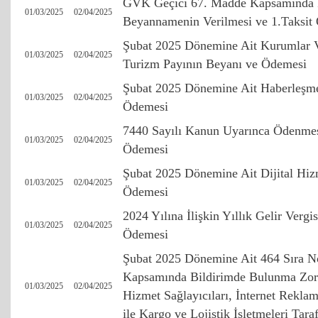
GVK Geçici 67. Madde Kapsamında İh
01/03/2025
02/04/2025
Beyannamenin Verilmesi ve 1.Taksit
Şubat 2025 Dönemine Ait Kurumlar Ve
01/03/2025
02/04/2025
Turizm Payının Beyanı ve Ödemesi
Şubat 2025 Dönemine Ait Haberleşme
01/03/2025
02/04/2025
Ödemesi
7440 Sayılı Kanun Uyarınca Ödenmes
01/03/2025
02/04/2025
Ödemesi
Şubat 2025 Dönemine Ait Dijital Hiz
01/03/2025
02/04/2025
Ödemesi
2024 Yılına İlişkin Yıllık Gelir Vergi
01/03/2025
02/04/2025
Ödemesi
Şubat 2025 Dönemine Ait 464 Sıra
Kapsamında Bildirimde Bulunma Zoru
01/03/2025
02/04/2025
Hizmet Sağlayıcıları, İnternet Reklam
ile Kargo ve Lojistik İşletmeleri Tar