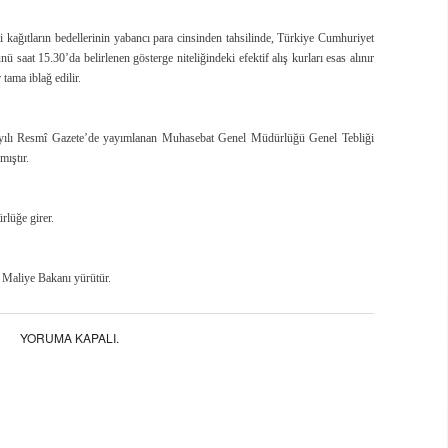
rli kağıtların bedellerinin yabancı para cinsinden tahsilinde, Türkiye Cumhuriyet
 saat 15.30’da belirlenen gösterge niteliğindeki efektif alış kurları esas alınır
tama iblağ edilir.
ayılı Resmî Gazete’de yayımlanan Muhasebat Genel Müdürlüğü Genel Tebliği
mıştır.
rlüğe girer.
 Maliye Bakanı yürütür.
YORUMA KAPALI.