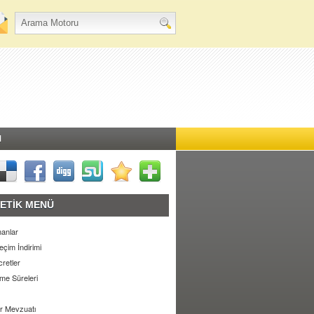
M
ETİK MENÜ
anlar
eçim İndirimi
retler
e Süreleri
r Mevzuatı