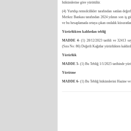
hükümlerine göre yürütülür.
(4) Yurtdışı temsilcilikler tarafından satılan değe
Merkez Bankası tarafından 2024 yılının son iş günü
ve bu hesaplamada ortaya çıkan ondalık küsuratlar 
Yürürlükten kaldırılan tebliğ
MADDE 4-
(1) 28/12/2023 tarihli ve 32413 s
(Sıra No: 86) Değerli Kağıtlar yürürlükten kaldırıl
Yürürlük
MADDE 5-
(1) Bu Tebliğ 1/1/2025 tarihinde yürü
Yürütme
MADDE 6-
(1) Bu Tebliğ hükümlerini Hazine ve