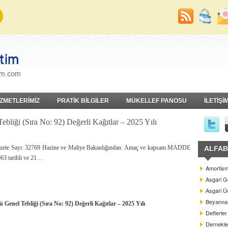
İZMETLERİMİZ
PRATİK BİLGİLER
MÜKELLEF PANOSU
İLETİŞİ
liği (Sıra No: 92) Değerli Kağıtlar – 2025 Yılı
Gazete Sayı: 32769 Hazine ve Maliye Bakanlığından: Amaç ve kapsam MADDE
ALFAB
963 tarihli ve 21…
Amortism
Asgari G
Asgari Üc
Beyannam
enel Tebliği (Sıra No: 92) Değerli Kağıtlar – 2025 Yılı
Defterler
Dernekle