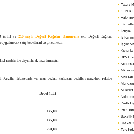
Fatura M
Günlük D
Hakkımı
Hizmetle
İletişim
3 tarihli ve
210 sayılı Değerli Kağıtlar Kanununa
ekli Değerli Kağıtlar
İş Kanun
 uygulanacak satış bedellerini tespit etmektir.
İşçilik Ma
Kanunlar
KDV Oranl
inci maddesine dayanılarak hazırlanmıştır.
Kooperat
M2 İnşaat
Mali Tati
 Kağıtlar Tablosunda yer alan değerli kağıtların bedelleri aşağıdaki şekilde
Mortgag
Mükellef
Bedel (TL)
Nelerden 
Pratik Bil
Prim Tar
kağıdı
125,00
Sakatlık
nname
125,00
Sosyal G
Tefe Kats
me, resen senet
250,00