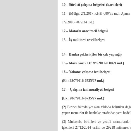
10 – Sürücü çalışma belgele
11 – (Mülga: 2/1/2017-KHK-680/35 md.; Aynen 
1/2/2018-7072/34 md.)
12 – Motorlu araç tesc
13 – İş makinesi tesc
14 – Banka çekleri (Her b
15 – Mavi Kart (Ek: 9/5/20
16 – Yabancı çalışma i
(Ek: 28/7/2016-6735/27 md.)
17 – Çalışma izni muafi
(Ek: 28/7/2016-6735/27 md.)
(2) Birinci fıkrada yer alan tabloda belirtilen değ
yapan memurlar ile bankalar tarafından yeni bedelle
(3) Muhasebe birimleri ve yetkili memurlarda m
işlemleri 27/12/2014 tarihli ve 29218 mükerre