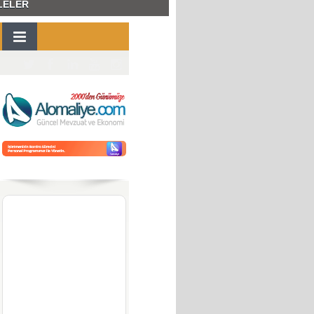
LELER