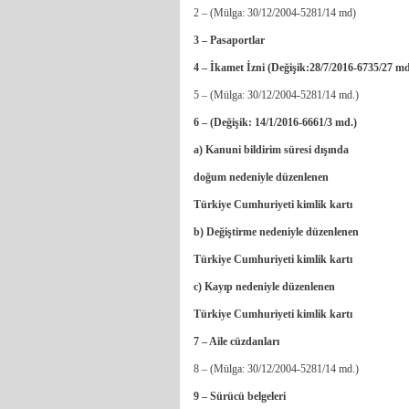
2 – (Mülga: 30/12/2004-5281/14 md)
3 – Pasaport
4 – İkamet İzni (Değişik:28/7
5 – (Mülga: 30/12/2004-5281/14 md.)
6 – (Değişik: 14/1/2016-6661/3 md.)
a) Kanuni bildirim sür
doğum nedeniyle düzenlenen
Türkiye Cumhuriyeti kimlik kartı
b) Değiştirme nedeniyl
Türkiye Cumhuriyeti kimlik kartı
c) Kayıp nedeniyle 
Türkiye Cumhuriyeti kimlik kartı
7 – Aile cüzdan
8 – (Mülga: 30/12/2004-5281/14 md.)
9 – Sürücü belg