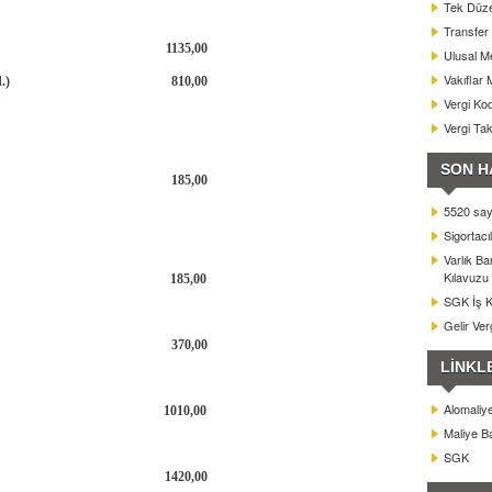
Tek Düze
Transfer 
lar 1135,00
Ulusal Me
Vakıflar 
/2016-6735/27 md.) 810,00
Vergi Kod
Vergi Ta
SON H
esi dışında 185,00
5520 sayı
Sigortacı
Varlık B
Kılavuzu
e düzenlenen 185,00
SGK İş Ka
Gelir Ver
düzenlenen 370,00
LİNKL
Alomaliy
ları 1010,00
Maliye Ba
SGK
eleri 1420,00