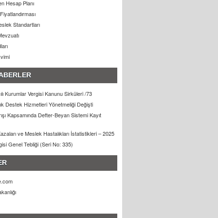
n Hesap Planı
Fiyatlandırması
slek Standartları
Mevzuatı
ları
kvimi
ABERLER
lı Kurumlar Vergisi Kanunu Sirküleri /73
lık Destek Hizmetleri Yönetmeliği Değişti
arışı Kapsamında Defter-Beyan Sistemi Kayıt
zaları ve Meslek Hastalıkları İstatistikleri – 2025
gisi Genel Tebliği (Seri No: 335)
ER
e.com
kanlığı