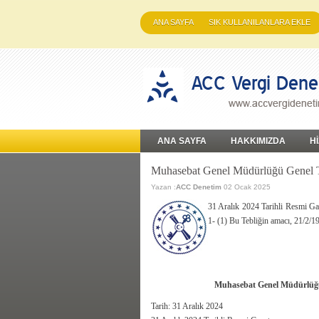
ANA SAYFA
SIK KULLANILANLARA EKLE
ANA SAYFA
HAKKIMIZDA
H
Muhasebat Genel Müdürlüğü Genel Teb
Yazan :
ACC Denetim
02 Ocak 2025
31 Aralık 2024 Tarihli Resmi 
1- (1) Bu Tebliğin amacı, 21/2/1
Muhasebat Genel Müdürlüğü G
Tarih: 31 Aralık 2024