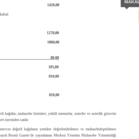
MAKA
ri (karneleri) 1420,00
kabul:
il belgesi 1270,00
il belgesi 1060,00
ir çek yaprağı) 80,00
12-6304/9 md.) 185,00
zni belgesi 810,00
yeti belgesi 810,00
erli kağıtlar, muhasebe birimleri, yetkili memurlar, noterler ve noterlik görevini
ri üzerinden satılır.
evcut değerli kağıtların yeniden değerlendirilmesi ve muhasebeleştirilmesi
r sayılı Resmî Gazete’de yayımlanan Merkezi Yönetim Muhasebe Yönetmeliği