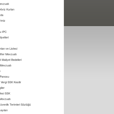
evzuatı
öviz Kurları
zda
rimiz
u IPC
liyetleri
arı ve Listesi
ifler Mevzuatı
 Maliyet Bedelleri
l Mevzuatı
e
 Panosu
Vergi SSK Kesilir
giler
ifesi SSK
 Mevzuatı
üvenlik Terimleri Sözlüğü
ayıları