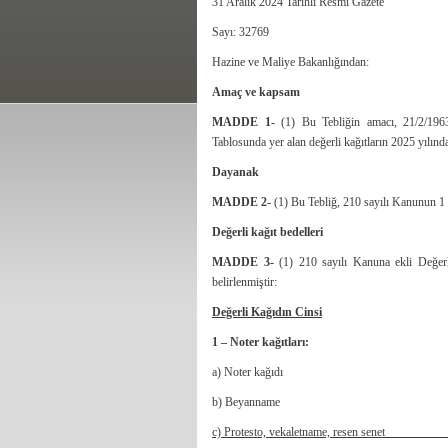
31 Aralık 2024 Tarihli Resmi Gazete
Sayı: 32769
Hazine ve Maliye Bakanlığından:
Amaç ve kapsam
MADDE 1-
(1) Bu Tebliğin amacı, 21/2/196
Tablosunda yer alan değerli kağıtların 2025 yılında
Dayanak
MADDE 2-
(1) Bu Tebliğ, 210 sayılı Kanunun 1 
Değerli kağıt bedelleri
MADDE 3-
(1) 210 sayılı Kanuna ekli Değerli
belirlenmiştir:
Değerli Kağıdın Cinsi
1 – Noter kağıtları:
a) Noter 
b) Beya
c) Protesto, vekaletna