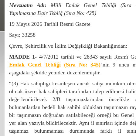
Mevzuatın Adı:
Milli Emlak Genel Tebliği (Sıra N
Yapılmasına Dair Tebliğ (Sıra No: 425)
19 Mayıs 2026 Tarihli Resmi Gazete
Sayı: 33258
Çevre, Şehircilik ve İklim Değişikliği Bakanlığından:
MADDE 1-
4/7/2012 tarihli ve 28343 sayılı Resmî 
Emlak Genel Tebliği (Sıra No: 345)
’nin 9 uncu m
aşağıdaki şekilde yeniden düzenlenmiştir.
“(3) Hak sahipliği kesinleşen ancak satışı mümkün olma
olmak üzere hak sahipleri tarafından talep edilmesi hal
değerlendirilecek 2/B taşınmazlarından öncelikle a
bulunanlardan bedeli hak sahibi oldukları taşınmazın ra
bir taşınmazın doğrudan satılabileceği örneği bu Genel
yer alan yazıyla bildirilecektir. Aynı il sınırları içinde d
taşınmaz bulunmaması durumunda farklı il sınırl