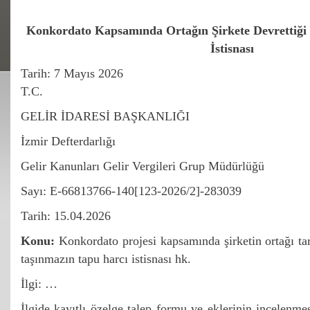
Konkordato Kapsamında Ortağın Şirkete Devrettiği
İstisnası
Tarih:
7 Mayıs 2026
T.C.
GELİR İDARESİ BAŞKANLIĞI
İzmir Defterdarlığı
Gelir Kanunları Gelir Vergileri Grup Müdürlüğü
Sayı: E-66813766-140[123-2026/2]-283039
Tarih: 15.04.2026
Konu:
Konkordato projesi kapsamında şirketin ortağı tar
taşınmazın tapu harcı istisnası hk.
İlgi: …
İlgide kayıtlı özelge talep formu ve eklerinin incelenme