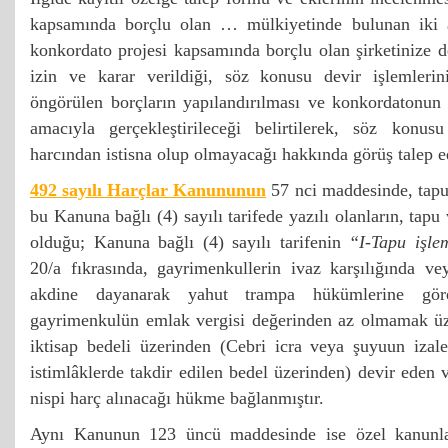
kapsamında borçlu olan … mülkiyetinde bulunan iki 
konkordato projesi kapsamında borçlu olan şirketinize
izin ve karar verildiği, söz konusu devir işlemlerin
öngörülen borçların yapılandırılması ve konkordatonun 
amacıyla gerçekleştirileceği belirtilerek, söz konus
harcından istisna olup olmayacağı hakkında görüş talep ed
492 sayılı Harçlar Kanununun
57 nci maddesinde, tapu
bu Kanuna bağlı (4) sayılı tarifede yazılı olanların, tapu
olduğu; Kanuna bağlı (4) sayılı tarifenin
“I-Tapu işle
20/a fıkrasında, gayrimenkullerin ivaz karşılığında 
akdine dayanarak yahut trampa hükümlerine gör
gayrimenkulün emlak vergisi değerinden az olmamak üz
iktisap bedeli üzerinden (Cebri icra veya şuyuun izales
istimlâklerde takdir edilen bedel üzerinden) devir eden v
nispi harç alınacağı hükme bağlanmıştır.
Aynı Kanunun 123 üncü maddesinde ise özel kanunlar