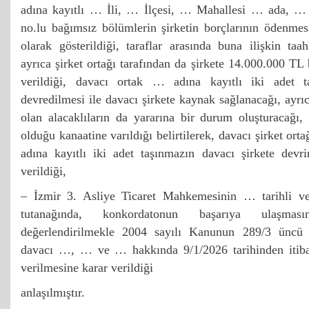
adına kayıtlı … İli, … İlçesi, … Mahallesi … ada, …
no.lu bağımsız bölümlerin şirketin borçlarının ödenmes
olarak gösterildiği, taraflar arasında buna ilişkin ta
ayrıca şirket ortağı tarafından da şirkete 14.000.000 TL
verildiği, davacı ortak … adına kayıtlı iki adet t
devredilmesi ile davacı şirkete kaynak sağlanacağı, ayrıc
olan alacaklıların da yararına bir durum oluşturacağı
olduğu kanaatine varıldığı belirtilerek, davacı şirket o
adına kayıtlı iki adet taşınmazın davacı şirkete devri
verildiği,
– İzmir 3. Asliye Ticaret Mahkemesinin … tarihli v
tutanağında, konkordatonun başarıya ulaşm
değerlendirilmekle 2004 sayılı Kanunun 289/3 üncü 
davacı …, … ve … hakkında 9/1/2026 tarihinden itibar
verilmesine karar verildiği
anlaşılmıştır.