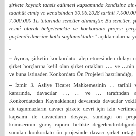
şirkete kaynak tahsis edilmesi kapsamında kendisine ait 
taahhüt etmiş ve kendisinden 30.06.2028 tarihli 7.000.00
7.000.000 TL tutarında senetler alınmıştır. Bu senetler, 
resmî olarak belgelemekte ve konkordato projesi çerç
güçlendirilmesine katkı sağlamaktadır.
” açıklamalarına ye
– Ayrıca, şirketin konkordato talep etmesinden dolayı ma
şirket borçlarına kefil olan şirket ortakları …. ve …nin
ve buna istinaden Konkordato Ön Projeleri hazırlandığı,
– İzmir 3. Asliye Ticaret Mahkemesinin … tarihli
kararında, davacılar …, … ve … tarafından a
Konkordatodan Kaynaklanan) davasında davacılar vekil
ait taşınmazların davacı şirkete devri için izin verilme
kapsamı ile davacıların dosyaya sunduğu ön proj
komiserinin görüş raporu birlikte değerlendirildiğin
sunulan konkordato ön projesinde davacı şirket orta