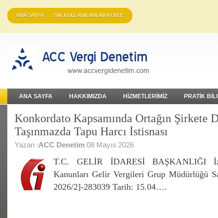
ANA SAYFA
SIK KULLANILANLARA EKLE
ANA SAYFA
HAKKIMIZDA
HİZMETLERİMİZ
PRATİK BİL
Konkordato Kapsamında Ortağın Şirkete D
Taşınmazda Tapu Harcı İstisnası
Yazan :
ACC Denetim
08 Mayıs 2026
T.C. GELİR İDARESİ BAŞKANLIĞI İzmir
Kanunları Gelir Vergileri Grup Müdürlüğü S
2026/2]-283039 Tarih: 15.04….