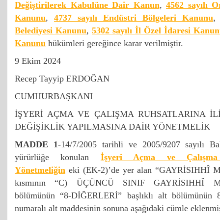
Değiştirilerek Kabulüne Dair Kanun
,
4562 sayılı O
Kanunu
,
4737 sayılı Endüstri Bölgeleri Kanunu
Belediyesi Kanunu
,
5302 sayılı İl Özel İdaresi Kanu
Kanunu
hükümleri gereğince karar verilmiştir.
9 Ekim 2024
Recep Tayyip ERDOĞAN
CUMHURBAŞKANI
İŞYERİ AÇMA VE ÇALIŞMA RUHSATLARINA İL
DEĞİŞİKLİK YAPILMASINA DAİR YÖNETMELİK
MADDE 1
-14/7/2005 tarihli ve 2005/9207 sayılı Ba
yürürlüğe konulan
İşyeri Açma ve Çalışma R
Yönetmeliğin
eki (EK-2)’de yer alan “GAYRİSIHHÎ
kısmının “C) ÜÇÜNCÜ SINIF GAYRİSIHHÎ MÜ
bölümünün “8-DİĞERLERİ” başlıklı alt bölümünün 8
numaralı alt maddesinin sonuna aşağıdaki cümle eklenmiş