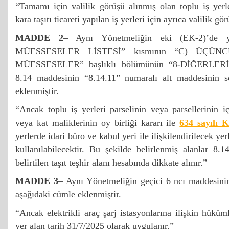
“Tamamı için valilik görüşü alınmış olan toplu iş yerl
kara taşıtı ticareti yapılan iş yerleri için ayrıca valilik g
MADDE 2
– Aynı Yönetmeliğin eki (EK-2)’de
MÜESSESELER LİSTESİ” kısmının “C) ÜÇÜNC
MÜESSESELER” başlıklı bölümünün “8-DİĞERLERİ” 
8.14 maddesinin “8.14.11” numaralı alt maddesinin s
eklenmiştir.
“Ancak toplu iş yerleri parselinin veya parsellerinin i
veya kat maliklerinin oy birliği kararı ile
634 sayılı 
yerlerde idari büro ve kabul yeri ile ilişkilendirilecek yerl
kullanılabilecektir. Bu şekilde belirlenmiş alanlar 8.
belirtilen taşıt teşhir alanı hesabında dikkate alınır.”
MADDE 3
– Aynı Yönetmeliğin geçici 6 ncı maddesinin
aşağıdaki cümle eklenmiştir.
“Ancak elektrikli araç şarj istasyonlarına ilişkin hükü
yer alan tarih 31/7/2025 olarak uygulanır.”