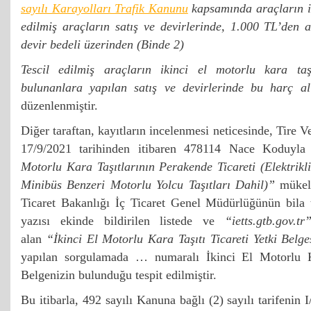
sayılı Karayolları Trafik Kanunu
kapsamında araçların ilk
edilmiş araçların satış ve devirlerinde, 1.000 TL’den 
devir bedeli üzerinden (Binde 2)
Tescil edilmiş araçların ikinci el motorlu kara taşı
bulunanlara yapılan satış ve devirlerinde bu harç al
düzenlenmiştir.
Diğer taraftan, kayıtların incelenmesi neticesinde, Tire
17/9/2021 tarihinden itibaren 478114 Nace Koduyl
Motorlu Kara Taşıtlarının Perakende Ticareti (Elektrik
Minibüs Benzeri Motorlu Yolcu Taşıtları Dahil)”
mükell
Ticaret Bakanlığı İç Ticaret Genel Müdürlüğünün bila 
yazısı ekinde bildirilen listede ve
“ietts.gtb.gov.tr
alan
“İkinci El Motorlu Kara Taşıtı Ticareti Yetki Belg
yapılan sorgulamada … numaralı İkinci El Motorlu Ka
Belgenizin bulunduğu tespit edilmiştir.
Bu itibarla, 492 sayılı Kanuna bağlı (2) sayılı tarifenin I