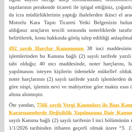
taşıtlarının perakende ticareti ile iştigal ettiğiniz, çoğu
da icra müdürlüklerinin yaptığı ihalelerden ikinci el araç
Motorlu Kara Taşıtı Ticareti Yetki Belgenizin bulu
aldığınız araçların tescili sırasında noterliklerde taraf
belirtilerek, konu hakkında görüş talep edildiği anlaşılma
492 sayılı Harçlar Kanununun
38 inci maddesinin b
işlemlerinden bu Kanuna bağlı (2) sayılı tarifede yazılı
tabi olduğu; 40 ıncı maddesinde, noter harçlarını, 
yapılmasını isteyen kişilerin ödemekle mükellef olduk
noter harçlarının (2) sayılı tarifede yazılı işlemlerden 
göre nispi, işlemin nevi ve mahiyetine göre maktu esas
altına alınmıştır.
Öte yandan,
7566 sayılı Vergi Kanunları ile Bazı 
Kararnamelerde Değişiklik Yapılmasına Dair Kanu
sayılı Kanuna bağlı (2) sayılı tarifenin I inci bölümünün 
1/1/2026 tarihinden itibaren geçerli olmak üzere “
5. 1