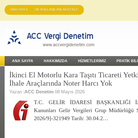
ANA SAYFA
SIK KULLANILANLARA EKLE
ANA SAYFA
HAKKIMIZDA
HİZMETLERİMİZ
PRATİK BİL
İkinci El Motorlu Kara Taşıtı Ticareti Yetk
İhale Araçlarında Noter Harcı Yok
Yazan :
ACC Denetim
08 Mayıs 2026
T.C. GELİR İDARESİ BAŞKANLIĞI İzmir
Kanunları Gelir Vergileri Grup Müdürlüğü 
2026/9]-321949 Tarih: 30.04.2…