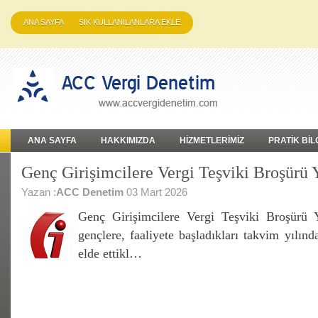
ANA SAYFA
SIK KULLANILANLARA EKLE
ANA SAYFA
HAKKIMIZDA
HİZMETLERİMİZ
PRATİK BİL
Genç Girişimcilere Vergi Teşviki Broşürü
Yazan :
ACC Denetim
03 Mart 2026
Genç Girişimcilere Vergi Teşviki Broşürü 
gençlere, faaliyete başladıkları takvim yılın
elde ettikl…