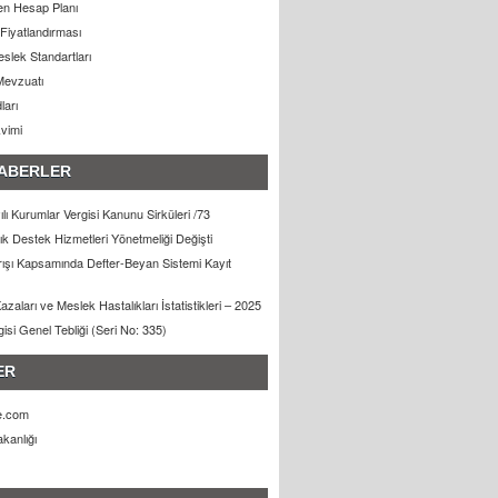
n Hesap Planı
Fiyatlandırması
slek Standartları
Mevzuatı
ları
kvimi
ABERLER
lı Kurumlar Vergisi Kanunu Sirküleri /73
lık Destek Hizmetleri Yönetmeliği Değişti
arışı Kapsamında Defter-Beyan Sistemi Kayıt
zaları ve Meslek Hastalıkları İstatistikleri – 2025
gisi Genel Tebliği (Seri No: 335)
ER
e.com
kanlığı