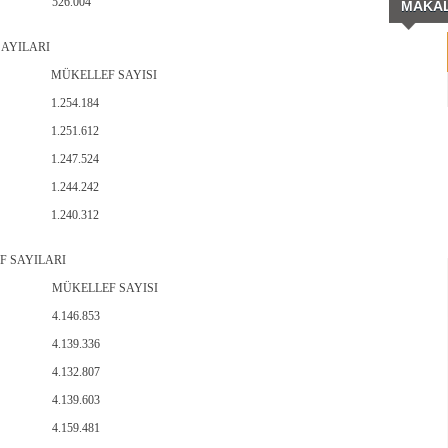
526.004
MAKA
AYILARI
MÜKELLEF SAYISI
1.254.184
1.251.612
1.247.524
1.244.242
1.240.312
F SAYILARI
MÜKELLEF SAYISI
4.146.853
4.139.336
4.132.807
4.139.603
4.159.481