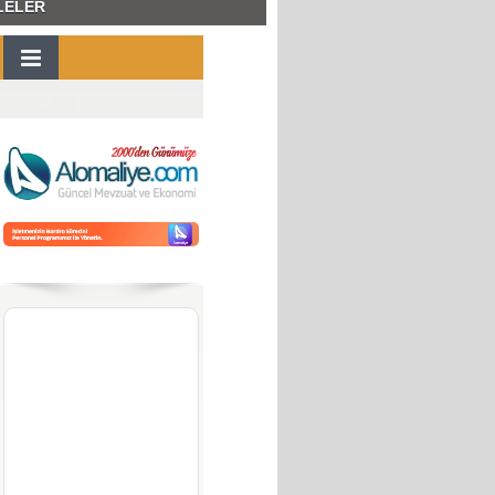
LELER