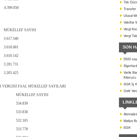
Tek Düze
4.399.050
Transfer 
Ulusal Me
Vakıflar 
Vergi Kod
MÜKELLEF SAYISI
Vergi Ta
3.617.540
SON H
3.618.681
3.610.142
5520 sayı
3.201.731
Sigortacı
Varlık B
3.205.425
Kılavuzu
SGK İş Ka
R VERGİSİ FAAL MÜKELLEF SAYILARI
Gelir Ver
MÜKELLEF SAYISI
LİNKL
534.839
533.830
Alomaliy
Maliye Ba
532.165
SGK
533.778