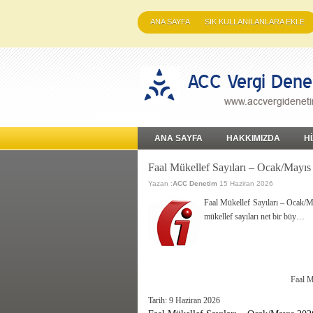
ANA SAYFA
SIK KULLANILANLARA EKLE
ANA SAYFA
HAKKIMIZDA
H
Faal Mükellef Sayıları – Ocak/Mayıs
Yazan :
ACC Denetim
15 Haziran 2026
Faal Mükellef Sayıları – Ocak/M
mükellef sayıları net bir büy…
Faal M
Tarih:
9 Haziran 2026