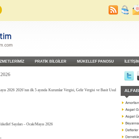
İZMETLERİMİZ
PRATİK BİLGİLER
MÜKELLEF PANOSU
İLETİŞİ
 2026
ayıs 2026 2026’nın ilk 5 ayında Kurumlar Vergisi, Gelir Vergisi ve Basit Usul
ALFAB
Amortism
Asgari G
Asgari Üc
Beyannam
ükellef Sayıları – Ocak/Mayıs 2026
Defterler
Dernekle