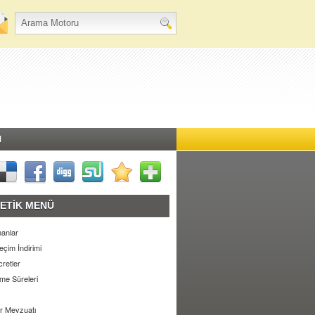
M
ETİK MENÜ
anlar
eçim İndirimi
retler
e Süreleri
r Mevzuatı