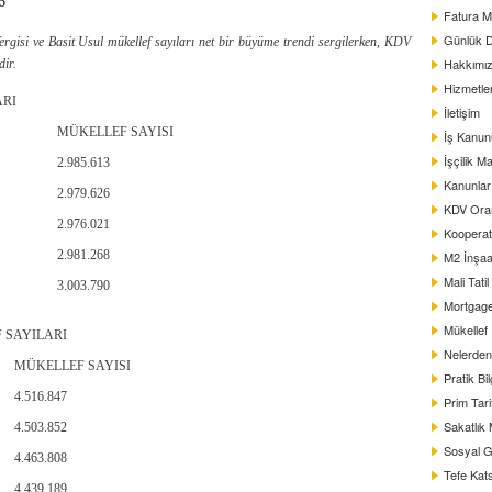
6
Fatura M
Günlük D
ergisi ve Basit Usul mükellef sayıları net bir büyüme trendi sergilerken, KDV
Hakkımı
dir.
Hizmetle
ARI
İletişim
MÜKELLEF SAYISI
İş Kanun
İşçilik Ma
2.985.613
Kanunlar
2.979.626
KDV Oranl
2.976.021
Kooperat
2.981.268
M2 İnşaat
Mali Tati
3.003.790
Mortgag
Mükellef
 SAYILARI
Nelerden 
MÜKELLEF SAYISI
Pratik Bil
4.516.847
Prim Tar
Sakatlık
4.503.852
Sosyal G
4.463.808
Tefe Kats
4.439.189