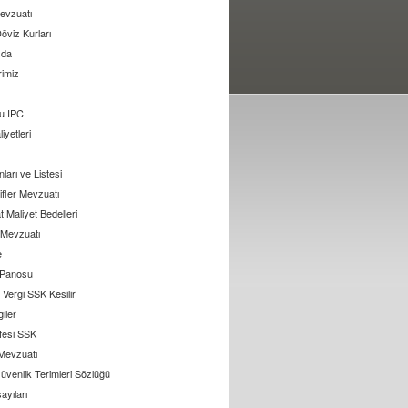
evzuatı
öviz Kurları
zda
rimiz
u IPC
liyetleri
arı ve Listesi
ifler Mevzuatı
 Maliyet Bedelleri
l Mevzuatı
e
 Panosu
Vergi SSK Kesilir
giler
ifesi SSK
 Mevzuatı
üvenlik Terimleri Sözlüğü
ayıları