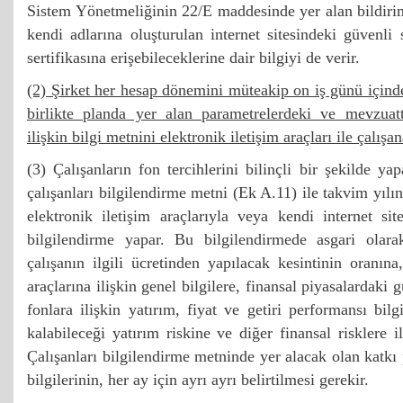
Sistem Yönetmeliğinin 22/E maddesinde yer alan bildiri
kendi adlarına oluşturulan internet sitesindeki güvenli
sertifikasına erişebileceklerine dair bilgiyi de verir.
(2) Şirket her hesap dönemini müteakip on iş günü içinde
birlikte planda yer alan parametrelerdeki ve mevzuatt
ilişkin bilgi metnini elektronik iletişim araçları ile çalışana
(3) Çalışanların fon tercihlerini bilinçli bir şekilde ya
çalışanları bilgilendirme metni (Ek A.11) ile takvim yıl
elektronik iletişim araçlarıyla veya kendi internet site
bilgilendirme yapar. Bu bilgilendirmede asgari olarak
çalışanın ilgili ücretinden yapılacak kesintinin oranına
araçlarına ilişkin genel bilgilere, finansal piyasalardaki
fonlara ilişkin yatırım, fiyat ve getiri performansı bilg
kalabileceği yatırım riskine ve diğer finansal risklere il
Çalışanları bilgilendirme metninde yer alacak olan katkı p
bilgilerinin, her ay için ayrı ayrı belirtilmesi gerekir.