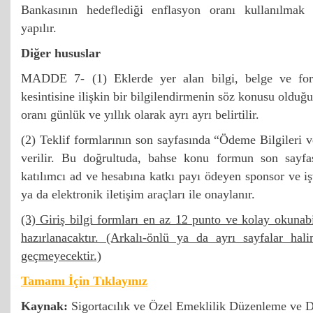
Bankasının hedeflediği enflasyon oranı kullanılmak 
yapılır.
Diğer hususlar
MADDE 7- (1) Eklerde yer alan bilgi, belge ve for
kesintisine ilişkin bir bilgilendirmenin söz konusu olduğ
oranı günlük ve yıllık olarak ayrı ayrı belirtilir.
(2) Teklif formlarının son sayfasında “Ödeme Bilgileri v
verilir. Bu doğrultuda, bahse konu formun son sayfası
katılımcı ad ve hesabına katkı payı ödeyen sponsor ve iş
ya da elektronik iletişim araçları ile onaylanır.
(3) Giriş bilgi formları en az 12 punto ve kolay okunabi
hazırlanacaktır. (Arkalı-önlü ya da ayrı sayfalar hal
geçmeyecektir.)
Tamamı İçin Tıklayınız
Kaynak:
Sigortacılık ve Özel Emeklilik Düzenleme ve