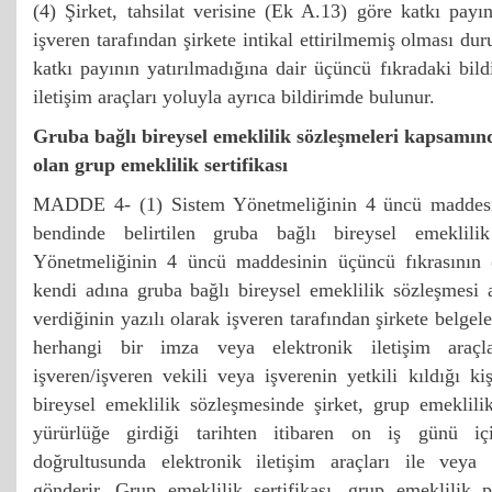
(4) Şirket, tahsilat verisine (Ek A.13) göre katkı payın
işveren tarafından şirkete intikal ettirilmemiş olması d
katkı payının yatırılmadığına dair üçüncü fıkradaki bild
iletişim araçları yoluyla ayrıca bildirimde bulunur.
Gruba bağlı bireysel emeklilik sözleşmeleri kapsamınd
olan grup emeklilik sertifikası
MADDE 4- (1) Sistem Yönetmeliğinin 4 üncü maddesin
bendinde belirtilen gruba bağlı bireysel emeklili
Yönetmeliğinin 4 üncü maddesinin üçüncü fıkrasının (
kendi adına gruba bağlı bireysel emeklilik sözleşmesi 
verdiğinin yazılı olarak işveren tarafından şirkete belgel
herhangi bir imza veya elektronik iletişim araç
işveren/işveren vekili veya işverenin yetkili kıldığı ki
bireysel emeklilik sözleşmesinde şirket, grup emeklilik 
yürürlüğe girdiği tarihten itibaren on iş günü içi
doğrultusunda elektronik iletişim araçları ile veya
gönderir. Grup emeklilik sertifikası, grup emeklilik p