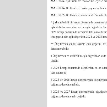
MADDE 5
– Aynı Usul ve Esaslar’ın Geçici 2’nci
MADDE 6
– Bu Usul ve Esaslar yayımı tarihinde 
MADDE 7
– Bu Usul ve Esasların hükümlerini 
* Şirketin belirli bir hesap döneminde denetime t
eşik değerler esas alınır ve bu eşik değerlerin ön
2026 hesap döneminde denetime tabi olma durum
için geçerli olan eşik değerlerin 2024 ve 2025 hes
** Ölçütlerden en az ikisinin eşik değerini a
denetime tabidir.
1 Ölçütlerden en az ikisinin eşik değerini art a
tabidir.
2 2026 hesap döneminde ölçütlerden en az ikisin
varsayılmıştır.
3 2025 ve 2026 hesap dönemlerinde ölçütlerden 
bağımsız denetime tabidir.
4 2026 ve 2027 hesap dönemlerinde ölçütlerden 
bağımsız denetime tabi değildir.