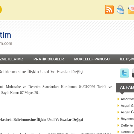
İZMETLERİMİZ
PRATİK BİLGİLER
MÜKELLEF PANOSU
İLETİŞİ
elirlenmesine İlişkin Usul Ve Esaslar Değişti
i, Muhasebe ve Denetim Standartları Kurulunun 04/05/2026 Tarihli ve
ALFAB
 Sayılı Kararı 07 Mayıs 20…
Amortism
Asgari G
Asgari Üc
Beyannam
etlerin Belirlenmesine İlişkin Usul Ve Esaslar Değişti
Defterler
Dernekle