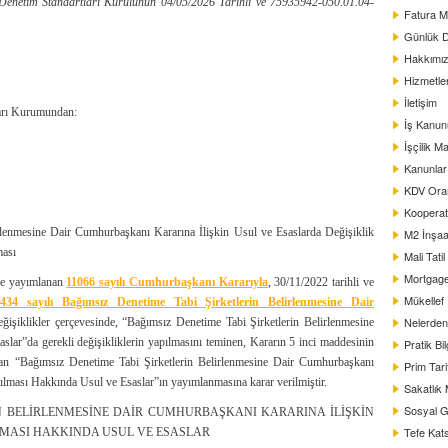
netim Standartları Kurulunun 04/05/2026 Tarihli ve 75935942-050.01.04-
Fatura M
Günlük D
Hakkımı
Hizmetle
İletişim
arı Kurumundan:
İş Kanun
İşçilik Ma
Kanunlar
KDV Oranl
Kooperat
lenmesine Dair Cumhurbaşkanı Kararına İlişkin Usul ve Esaslarda Değişiklik
M2 İnşaat
ması
Mali Tati
Mortgag
’de yayımlanan
11066 sayılı Cumhurbaşkanı Kararıyla
, 30/11/2022 tarihli ve
Mükellef
434 sayılı Bağımsız Denetime Tabi Şirketlerin Belirlenmesine Dair
Nelerden 
ğişiklikler çerçevesinde, “Bağımsız Denetime Tabi Şirketlerin Belirlenmesine
lar”da gerekli değişikliklerin yapılmasını teminen, Kararın 5 inci maddesinin
Pratik Bil
 alan “Bağımsız Denetime Tabi Şirketlerin Belirlenmesine Dair Cumhurbaşkanı
Prim Tar
ılması Hakkında Usul ve Esaslar”ın yayımlanmasına karar verilmiştir.
Sakatlık
Sosyal G
İN BELİRLENMESİNE DAİR CUMHURBAŞKANI KARARINA İLİŞKİN
Tefe Kats
LMASI HAKKINDA USUL VE ESASLAR