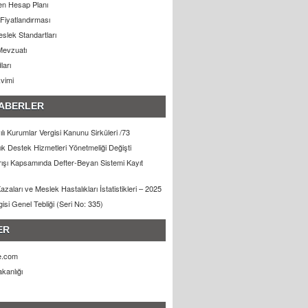
n Hesap Planı
Fiyatlandırması
slek Standartları
Mevzuatı
ları
kvimi
ABERLER
lı Kurumlar Vergisi Kanunu Sirküleri /73
lık Destek Hizmetleri Yönetmeliği Değişti
arışı Kapsamında Defter-Beyan Sistemi Kayıt
zaları ve Meslek Hastalıkları İstatistikleri – 2025
gisi Genel Tebliği (Seri No: 335)
ER
e.com
kanlığı