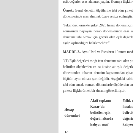
eşik değerler esas alınarak yapılır. Konuya ilişki
Örnek:
Genel denetim ölçütlerine tabi olan şirket
dönemlerinde esas alınmak üzere revize edilmiştir.
Yukarıdaki örnekte şirket 2025 hesap dönemi için
sonrasında başlayan hesap dönemlerinde esas al
denetime tabi olmak için geçerli olan eşik değer
aşılıp aşılmadığını belirlemelidir.”
MADDE 3
– Aynı Usul ve Esasların 10 uncu maddes
“(1) Eşik değerleri aştığı için denetime tabi olan şi
belirtilen ölçütlerden en az ikisine ait eşik değ
döneminden itibaren denetim kapsamından çıkar. 
ölçütün aynı olması şart değildir. Aşağıdaki tablo
tabi olan ancak sonraki dönemlerde ölçütlerden en 
şirkete ilişkin örnek bir durum gösterilmiştir:
Aktif toplamı
Yıllık 
Karar’da
hasıla
Hesap
belirtilen eşik
belirti
dönemleri
değerin altında
değeri
kalıyor mu?
kalıyo
1/1-