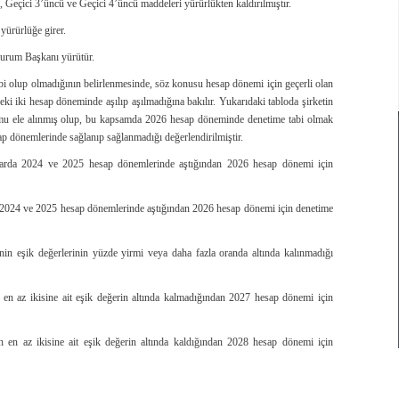
, Geçici 3’üncü ve Geçici 4’üncü maddeleri yürürlükten kaldırılmıştır.
yürürlüğe girer.
Kurum Başkanı yürütür.
abi olup olmadığının belirlenmesinde, söz konusu hesap dönemi için geçerli olan
ceki iki hesap döneminde aşılıp aşılmadığına bakılır. Yukarıdaki tabloda şirketin
u ele alınmış olup, bu kapsamda 2026 hesap döneminde denetime tabi olmak
ap dönemlerinde sağlanıp sağlanmadığı değerlendirilmiştir.
rt arda 2024 ve 2025 hesap dönemlerinde aştığından 2026 hesap dönemi için
rda 2024 ve 2025 hesap dönemlerinde aştığından 2026 hesap dönemi için denetime
in eşik değerlerinin yüzde yirmi veya daha fazla oranda altında kalınmadığı
en az ikisine ait eşik değerin altında kalmadığından 2027 hesap dönemi için
en az ikisine ait eşik değerin altında kaldığından 2028 hesap dönemi için