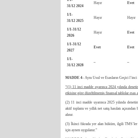
Hayır
Evet
31/12
2024
1/1-
Hayır
Hayır
31/12
2025
1/1-31/12
Hayır
Evet
2026
1/1-31/12
Evet
Evet
2027
1/1-
–
–
31/12
2028
MADDE 4
– Aynı Usul ve Esasların Geçici l’inci 
“(1) 11 inci madde uyarınca 2024 yılında deneti
etkisine göre düzeltilmemiş finansal tablolar esas al
(2) 11 inci madde uyarınca 2025 yılında deneti
aktif toplamı ve yıllık net satış hasılatı açısında
alınır.
(3) İkinci fıkrada yer alan hüküm, ilgili TMS’l
için aynen uygulanır.”