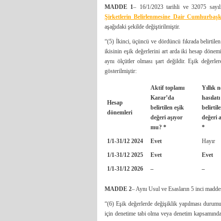
MADDE 1
– 16/1/2023 tarihli ve 32075 say
Şirketlerin Belirlenmesine Dair Cumhurbaşk
aşağıdaki şekilde değiştirilmiştir.
“(5) İkinci, üçüncü ve dördüncü fıkrada belirtilen ş
ikisinin eşik değerlerini art arda iki hesap döne
aynı ölçütler olması şart değildir. Eşik değerl
gösterilmiştir:
Aktif toplamı
Yıllık n
Karar’da
hasılat
Hesap
belirtilen eşik
belirtil
dönemleri
değeri aşıyor
değeri 
mu? *
*
1/1-31/12
2024
Evet
Hayır
1/1-31/12
2025
Evet
Evet
1/1-31/12
2026
–
–
MADDE 2
– Aynı Usul ve Esasların 5 inci maddesin
“(6) Eşik değerlerde değişiklik yapılması durum
için denetime tabi olma veya denetim kapsamından 