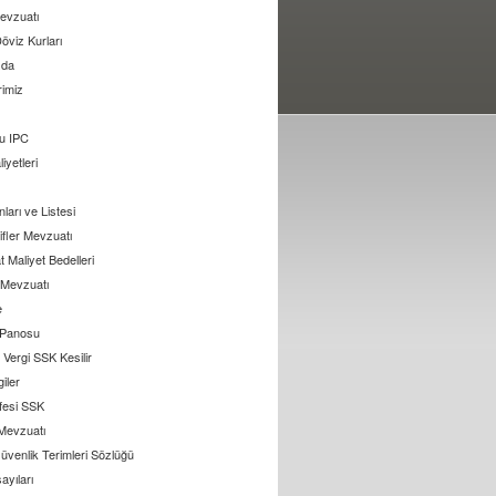
evzuatı
öviz Kurları
zda
rimiz
u IPC
liyetleri
arı ve Listesi
ifler Mevzuatı
 Maliyet Bedelleri
l Mevzuatı
e
 Panosu
Vergi SSK Kesilir
giler
ifesi SSK
 Mevzuatı
üvenlik Terimleri Sözlüğü
ayıları