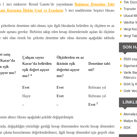
Tek Düze
ılı 1 inci mükerrer Resmî Gazete’de yayımlanan
Bağımsız Denetime Tabi
Transfer 
anı Kararına İlişkin Usul ve Esasların
5 inci maddesinin beşinci fıkrası
Ulusal Me
Vakıflar 
irketlerin denetime tabi olması için ilgili fıkralarda belirtilen üç ölçütten en az
Vergi Kod
minde aşması gerekir. Birbirini takip eden hesap dönemlerinde aşılan iki ölçütün
Vergi Ta
ere tabi olan örnek bir şirketin denetime tabi olma durumu aşağıdaki tabloda
SON H
et satış
Çalışan sayısı
Ölçütlerden en az
5520 sayı
ı Karar’da
Karar’da belirtilen
ikisinin eşik
Denetime tabi
Sigortacı
en eşik
eşik değeri aşıyor
değerini aşıyor
mi?
Varlık B
aşıyor mu?
mu? *
mu?
Kılavuzu
SGK İş Ka
Evet
Evet
Referans yıl
Gelir Ver
Hayır
Evet
Referans yıl
LİNKL
1
–
–
Evet
Alomaliy
in altıncı fıkrası aşağıdaki şekilde değiştirilmiştir.
Maliye Ba
unda, değişikliğin yürürlüğe girdiği hesap döneminden önceki hesap dönemleri
SGK
çıkma hususlarının değerlendirilmesi, ilgili hesap dönemleri için geçerli olan