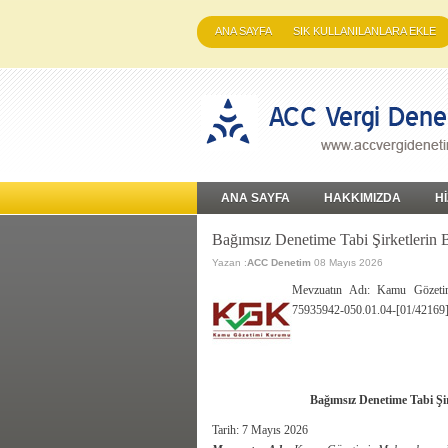
ANA SAYFA
SIK KULLANILANLARA EKLE
ANA SAYFA
HAKKIMIZDA
H
Bağımsız Denetime Tabi Şirketlerin B
Yazan :
ACC Denetim
08 Mayıs 2026
Mevzuatın Adı: Kamu Gözetim
75935942-050.01.04-[01/42169]
Bağımsız Denetime Tabi Şirk
Tarih:
7 Mayıs 2026