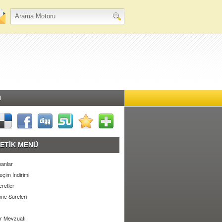
M
ETİK MENÜ
anlar
eçim İndirimi
retler
e Süreleri
r Mevzuatı