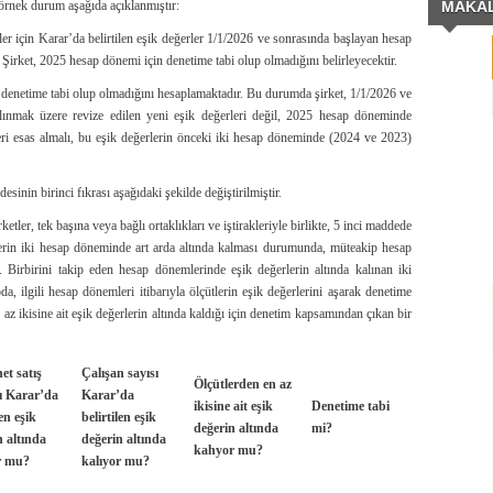
n örnek durum aşağıda açıklanmıştır:
MAKA
ler için Karar’da belirtilen eşik değerler 1/1/2026 ve sonrasında başlayan hesap
 Şirket, 2025 hesap dönemi için denetime tabi olup olmadığını belirleyecektir.
 denetime tabi olup olmadığını hesaplamaktadır. Bu durumda şirket, 1/1/2026 ve
ınmak üzere revize edilen yeni eşik değerleri değil, 2025 hesap döneminde
leri esas almalı, bu eşik değerlerin önceki iki hesap döneminde (2024 ve 2023)
inin birinci fıkrası aşağıdaki şekilde değiştirilmiştir.
rketler, tek başına veya bağlı ortaklıkları ve iştirakleriyle birlikte, 5 inci maddede
erlerin iki hesap döneminde art arda altında kalması durumunda, müteakip hesap
Birbirini takip eden hesap dönemlerinde eşik değerlerin altında kalınan iki
da, ilgili hesap dönemleri itibarıyla ölçütlerin eşik değerlerini aşarak denetime
az ikisine ait eşik değerlerin altında kaldığı için denetim kapsamından çıkan bir
net satış
Çalışan sayısı
Ölçütlerden en az
tı Karar’da
Karar’da
ikisine ait eşik
Denetime tabi
len eşik
belirtilen eşik
değerin altında
mi?
n altında
değerin altında
kahyor mu?
r mu?
kalıyor mu?