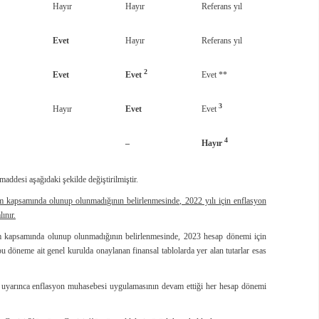
Hayır
Hayır
Referans yıl
Evet
Hayır
Referans yıl
2
Evet
Evet
Evet **
3
Hayır
Evet
Evet
4
–
Hayır
maddesi aşağıdaki şekilde değiştirilmiştir.
m kapsamında olunup olunmadığının belirlenmesinde, 2022 yılı için enflasyon
ınır.
m kapsamında olunup olunmadığının belirlenmesinde, 2023 hesap dönemi için
n bu döneme ait genel kurulda onaylanan finansal tablolarda yer alan tutarlar esas
er uyarınca enflasyon muhasebesi uygulamasının devam ettiği her hesap dönemi