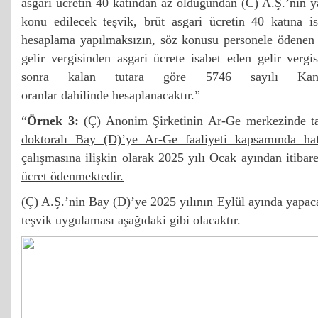
asgari ücretin 40 katından az olduğundan (C) A.Ş.’nin ya
konu edilecek teşvik, brüt asgari ücretin 40 katına is
hesaplama yapılmaksızın, söz konusu personele ödenen ü
gelir vergisinden asgari ücrete isabet eden gelir verg
sonra kalan tutara göre 5746 sayılı Kanun
oranlar dahilinde hesaplanacaktır.”
“
Örnek 3:
(Ç) Anonim Şirketinin Ar-Ge merkezinde ta
doktoralı Bay (D)’ye Ar-Ge faaliyeti kapsamında ha
çalışmasına ilişkin olarak 2025 yılı Ocak ayından itiba
ücret ödenmektedir.
(Ç) A.Ş.’nin Bay (D)’ye 2025 yılının Eylül ayında yapaca
teşvik uygulaması aşağıdaki gibi olacaktır.