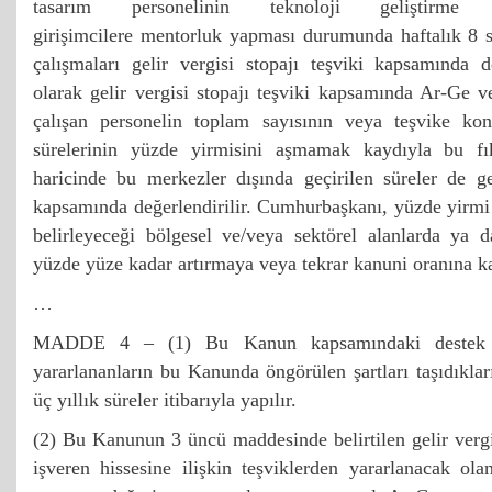
tasarım personelinin teknoloji geliştirme 
girişimcilere mentorluk yapması durumunda haftalık 8 s
çalışmaları gelir vergisi stopajı teşviki kapsamında d
olarak gelir vergisi stopajı teşviki kapsamında Ar-Ge 
çalışan personelin toplam sayısının veya teşvike ko
sürelerinin yüzde yirmisini aşmamak kaydıyla bu fık
haricinde bu merkezler dışında geçirilen süreler de gel
kapsamında değerlendirilir. Cumhurbaşkanı, yüzde yirmi 
belirleyeceği bölgesel ve/veya sektörel alanlarda ya 
yüzde yüze kadar artırmaya veya tekrar kanuni oranına ka
…
MADDE 4 – (1) Bu Kanun kapsamındaki destek ve
yararlananların bu Kanunda öngörülen şartları taşıdıkları
üç yıllık süreler itibarıyla yapılır.
(2) Bu Kanunun 3 üncü maddesinde belirtilen gelir vergis
işveren hissesine ilişkin teşviklerden yararlanacak ol