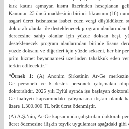
kırk katını aşmayan kısmı üzerinden hesaplanan geli
Kanunun 23 üncü maddesinin birinci fıkrasının (18) num
asgari ücret istisnasına isabet eden vergi düşüldükten s
doktoralı olanlar ile desteklenecek program alanlarından 
derecesine sahip olanlar için yüzde doksan beşi, yük
desteklenecek program alanlarından birinde lisans dere
yüzde doksanı ve diğerleri için yüzde sekseni, her bir p
prim hizmet beyannamesi üzerinden tahakkuk eden verg
terkin edilecektir.”
“
Örnek 1:
(A) Anonim Şirketinin Ar-Ge merkezin
Ge personeli ve 6 destek personeli çalışmakta olup
doktoralıdır. 2025 yılı Eylül ayında işe başlayan doktora
Ge faaliyeti kapsamındaki çalışmasına ilişkin olarak 
üzere 1.300.000 TL brüt ücret ödenmiştir.
(A) A.Ş.’nin, Ar-Ge kapsamında çalıştırılan doktoralı pe
ücret ödemesine ilişkin teşvik uygulaması aşağıdaki gibi o