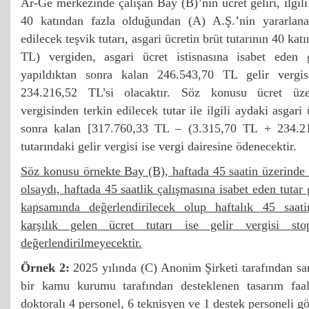
Ar-Ge merkezinde çalışan Bay (B)’nin ücret geliri, ilgili
40 katından fazla olduğundan (A) A.Ş.’nin yararlana
edilecek teşvik tutarı, asgari ücretin brüt tutarının 40 ka
TL) vergiden, asgari ücret istisnasına isabet eden 
yapıldıktan sonra kalan 246.543,70 TL gelir vergis
234.216,52 TL’si olacaktır. Söz konusu ücret üze
vergisinden terkin edilecek tutar ile ilgili aydaki asgari
sonra kalan [317.760,33 TL – (3.315,70 TL + 234.2
tutarındaki gelir vergisi ise vergi dairesine ödenecektir.
Söz konusu örnekte Bay (B), haftada 45 saatin üzerinde ç
olsaydı, haftada 45 saatlik çalışmasına isabet eden tutar g
kapsamında değerlendirilecek olup haftalık 45 saati
karşılık gelen ücret tutarı ise gelir vergisi sto
değerlendirilmeyecektir.
Örnek 2:
2025 yılında (C) Anonim Şirketi tarafından sa
bir kamu kurumu tarafından desteklenen tasarım faa
doktoralı 4 personel, 6 teknisyen ve 1 destek personeli g