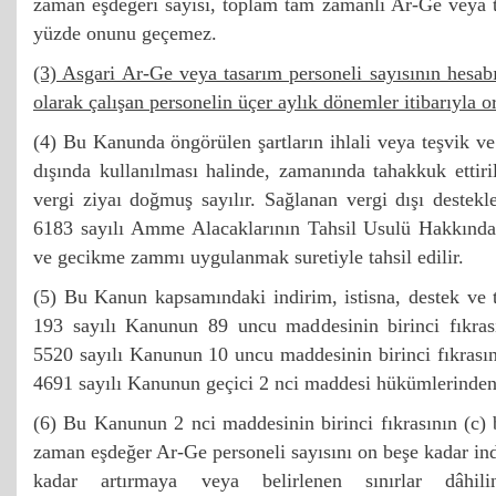
zaman eşdeğeri sayısı, toplam tam zamanlı Ar-Ge veya t
yüzde onunu geçemez.
(3) Asgari Ar-Ge veya tasarım personeli sayısının hesab
olarak çalışan personelin üçer aylık dönemler itibarıyla or
(4) Bu Kanunda öngörülen şartların ihlali veya teşvik ve
dışında kullanılması halinde, zamanında tahakkuk ettir
vergi ziyaı doğmuş sayılır. Sağlanan vergi dışı destekle
6183 sayılı Amme Alacaklarının Tahsil Usulü Hakkınd
ve gecikme zammı uygulanmak suretiyle tahsil edilir.
(5) Bu Kanun kapsamındaki indirim, istisna, destek ve t
193 sayılı Kanunun 89 uncu maddesinin birinci fıkras
5520 sayılı Kanunun 10 uncu maddesinin birinci fıkrasın
4691 sayılı Kanunun geçici 2 nci maddesi hükümlerinden
(6) Bu Kanunun 2 nci maddesinin birinci fıkrasının (c) 
zaman eşdeğer Ar-Ge personeli sayısını on beşe kadar in
kadar artırmaya veya belirlenen sınırlar dâhilin