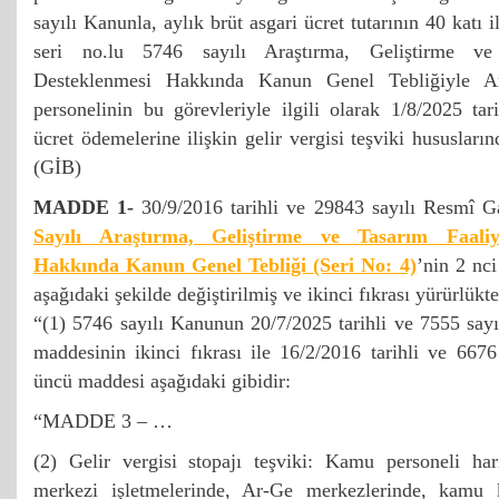
sayılı Kanunla, aylık brüt asgari ücret tutarının 40 katı i
seri no.lu 5746 sayılı Araştırma, Geliştirme ve 
Desteklenmesi Hakkında Kanun Genel Tebliğiyle A
personelinin bu görevleriyle ilgili olarak 1/8/2025 tar
ücret ödemelerine ilişkin gelir vergisi teşviki hususların
(GİB)
MADDE 1-
30/9/2016 tarihli ve 29843 sayılı Resmî 
Sayılı Araştırma, Geliştirme ve Tasarım Faaliye
Hakkında Kanun Genel Tebliği (Seri No: 4)
’nin 2 nci
aşağıdaki şekilde değiştirilmiş ve ikinci fıkrası yürürlükte
“(1) 5746 sayılı Kanunun 20/7/2025 tarihli ve 7555 say
maddesinin ikinci fıkrası ile 16/2/2016 tarihli ve 667
üncü maddesi aşağıdaki gibidir:
“MADDE 3 – …
(2) Gelir vergisi stopajı teşviki: Kamu personeli ha
merkezi işletmelerinde, Ar-Ge merkezlerinde, kamu 