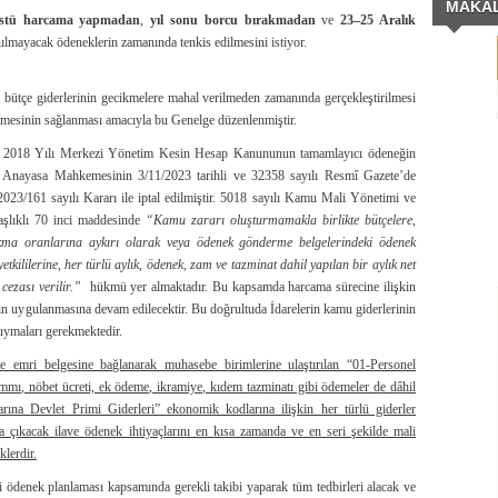
MAKA
stü harcama yapmadan
,
yıl sonu borcu bırakmadan
ve
23–25 Aralık
lmayacak ödeneklerin zamanında tenkis edilmesini istiyor.
bütçe giderlerinin gecikmelere mahal verilmeden zamanında gerçekleştirilmesi
tülmesinin sağlanması amacıyla bu Genelge düzenlenmiştir.
yılı 2018 Yılı Merkezi Yönetim Kesin Hesap Kanununun tamamlayıcı ödeneğin
ı Anayasa Mahkemesinin 3/11/2023 tarihli ve 32358 sayılı Resmî Gazete’de
023/161 sayılı Kararı ile iptal edilmiştir. 5018 sayılı Kamu Mali Yönetimi ve
lıklı 70 inci maddesinde
“Kamu zararı oluşturmamakla birlikte bütçelere,
akma oranlarına aykırı olarak veya ödenek gönderme belgelerindeki ödenek
kililerine, her türlü aylık, ödenek, zam ve tazminat dahil yapılan bir aylık net
 cezası verilir.”
hükmü yer almaktadır. Bu kapsamda harcama sürecine ilişkin
erin uygulanmasına devam edilecektir. Bu doğrultuda İdarelerin kamu giderlerinin
uymaları gerekmektedir.
 emri belgesine bağlanarak muhasebe birimlerine ulaştırılan “01-Personel
 zammı, nöbet ücreti, ek ödeme, ikramiye, kıdem tazminatı gibi ödemeler de dâhil
na Devlet Primi Giderleri” ekonomik kodlarına ilişkin her türlü giderler
a çıkacak ilave ödenek ihtiyaçlarını en kısa zamanda ve en seri şekilde mali
klerdir.
ri ödenek planlaması kapsamında gerekli takibi yaparak tüm tedbirleri alacak ve