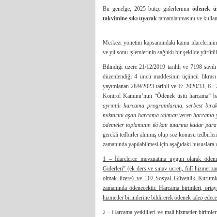
Bu genelge, 2025 bütçe giderlerinin
ödenek ü
takvimine sıkı uyarak
tamamlanmasını ve kullanı
Merkezi yönetim kapsamındaki kamu idarelerinin 
ve yıl sonu işlemlerinin sağlıklı bir şekilde yürü
Bilindiği üzere 21/12/2019 tarihli ve 7198 sa
düzenlendiği 4 üncü maddesinin üçüncü fıkras
yayımlanan 28/9/2023 tarihli ve E: 2020/33, K: 2
Kontrol Kanunu’nun “Ödenek üstü harcama” baş
ayrıntılı harcama programlarına, serbest bır
miktarını aşan harcama talimatı veren harcama yet
ödemeler toplamının iki katı tutarına kadar para
gerekli tedbirler alınmış olup söz konusu tedbirl
zamanında yapılabilmesi için aşağıdaki hususlara 
1 – İdarelerce mevzuatına uygun olarak ödeme
Giderleri” (ek ders ve sınav ücreti, fiilî hizmet
olmak üzere) ve “02-Sosyal Güvenlik Kurumları
zamanında ödenecektir. Harcama birimleri, ortay
hizmetler birimlerine bildirerek ödenek talep edece
2 – Harcama yetkilileri ve mali hizmetler birimle