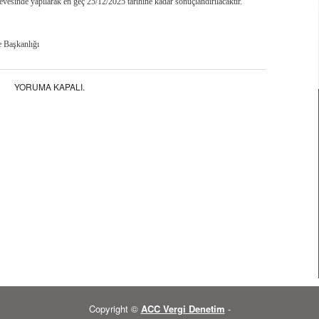
evesinde yapılarak en geç 25/12/2025 tarihine kadar sonuçlandırılacaktır.
e Başkanlığı
YORUMA KAPALI.
Copyright ©
ACC Vergi Denetim
-