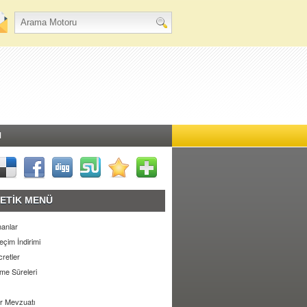
M
ETİK MENÜ
anlar
eçim İndirimi
retler
e Süreleri
r Mevzuatı