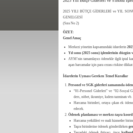
2025 Yılı Bütçe Giderleri ve Yılsonu İşl
2025 YILI BÜTÇE GİDERLERİ ve YIL S
GENELGESİ
(Sıra No 2)
ÖZET:
Genel Amaç
Merkezi yönetim kapsamındaki idarelerin
202
Yıl sonu (2025 sonu) işlemlerinin düzgün v
AYM’nin tamamlayıcı ödenekle ilgili iptal ka
aşan harcamalar için para cezası riskine dikkat 
İdarelerin Uyması Gereken Temel Kurallar
Personel ve SGK giderleri zamanında öde
“01-Personel Giderleri” ve “02-Sosyal G
ders, nöbet, ikramiye, kıdem tazminatı vb. 
Harcama birimleri, ortaya çıkan ek ödene
edecek.
Ödenek planlaması ve merkez-taşra koor
Harcama yetkilileri ve mali hizmetler birim
Taşra birimlerine ödenek gönderilirken
ger
Taşradaki ödenek ihtiyacı, önce
kullanı