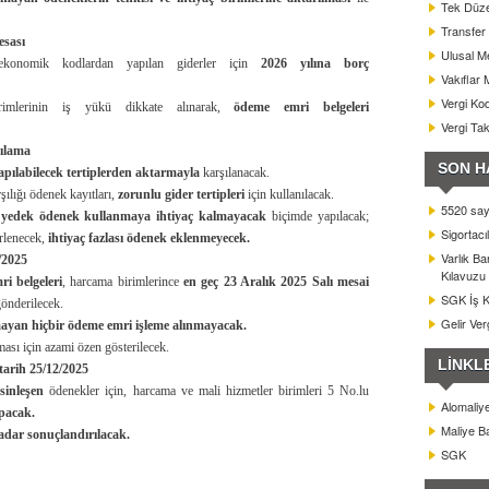
Tek Düze
Transfer 
esası
Ulusal Me
konomik kodlardan yapılan giderler için
2026 yılına borç
Vakıflar 
Vergi Kod
rimlerinin iş yükü dikkate alınarak,
ödeme emri belgeleri
Vergi Ta
şılama
SON H
apılabilecek tertiplerden aktarmayla
karşılanacak.
rşılığı ödenek kayıtları,
zorunlu gider tertipleri
için kullanılacak.
5520 sayı
a
yedek ödenek kullanmaya ihtiyaç kalmayacak
biçimde yapılacak;
Sigortacı
irlenecek,
ihtiyaç fazlası ödenek eklenmeyecek.
Varlık B
/2025
Kılavuzu
i belgeleri
, harcama birimlerince
en geç 23 Aralık 2025 Salı mesai
SGK İş Ka
gönderilecek.
Gelir Ver
mayan hiçbir ödeme emri işleme alınmayacak.
ası için azami özen gösterilecek.
LİNKL
tarih 25/12/2025
sinleşen
ödenekler için, harcama ve mali hizmetler birimleri 5 No.lu
Alomaliy
apacak.
Maliye Ba
kadar sonuçlandırılacak.
SGK