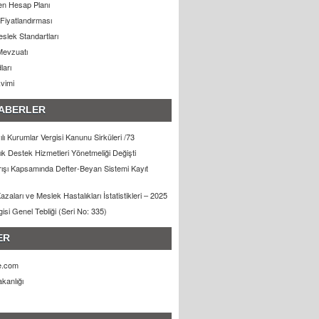
n Hesap Planı
Fiyatlandırması
slek Standartları
Mevzuatı
ları
kvimi
ABERLER
lı Kurumlar Vergisi Kanunu Sirküleri /73
lık Destek Hizmetleri Yönetmeliği Değişti
arışı Kapsamında Defter-Beyan Sistemi Kayıt
zaları ve Meslek Hastalıkları İstatistikleri – 2025
gisi Genel Tebliği (Seri No: 335)
ER
e.com
kanlığı