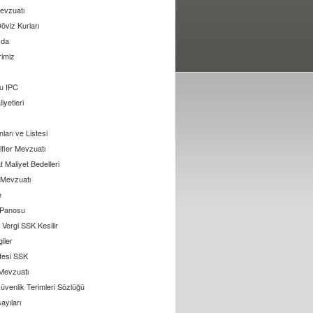
evzuatı
öviz Kurları
zda
rimiz
u IPC
liyetleri
arı ve Listesi
ifler Mevzuatı
 Maliyet Bedelleri
l Mevzuatı
e
 Panosu
Vergi SSK Kesilir
giler
ifesi SSK
 Mevzuatı
üvenlik Terimleri Sözlüğü
ayıları