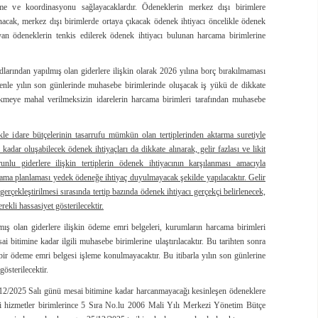
rme ve koordinasyonu sağlayacaklardır. Ödeneklerin merkez dışı birimlere
ınacak, merkez dışı birimlerde ortaya çıkacak ödenek ihtiyacı öncelikle ödenek
n ödeneklerin tenkis edilerek ödenek ihtiyacı bulunan harcama birimlerine
larından yapılmış olan giderlere ilişkin olarak 2026 yılına borç bırakılmaması
edenle yılın son günlerinde muhasebe birimlerinde oluşacak iş yükü de dikkate
ikmeye mahal verilmeksizin idarelerin harcama birimleri tarafından muhasebe
kle idare bütçelerinin tasarrufu mümkün olan tertiplerinden aktarma suretiyle
 kadar oluşabilecek ödenek ihtiyaçları da dikkate alınarak, gelir fazlası ve likit
unlu giderlere ilişkin tertiplerin ödenek ihtiyacının karşılanması amacıyla
cama planlaması yedek ödeneğe ihtiyaç duyulmayacak şekilde yapılacaktır. Gelir
 gerçekleştirilmesi sırasında tertip bazında ödenek ihtiyacı gerçekçi belirlenecek,
kli hassasiyet gösterilecektir.
ş olan giderlere ilişkin ödeme emri belgeleri, kurumların harcama birimleri
bitimine kadar ilgili muhasebe birimlerine ulaştırılacaktır. Bu tarihten sonra
içbir ödeme emri belgesi işleme konulmayacaktır. Bu itibarla yılın son günlerine
österilecektir.
2/2025 Salı günü mesai bitimine kadar harcanmayacağı kesinleşen ödeneklere
mali hizmetler birimlerince 5 Sıra No.lu 2006 Mali Yılı Merkezi Yönetim Bütçe