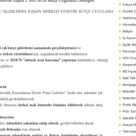
emlerine İlişkin 2 Sıra No.lu Bütçe Uygulama Genelgesi
Fatura M
Günlük D
ONU İŞLEMLERİNE İLİŞKİN MERKEZİ YÖNETİM BÜTÇE UYGULAMA
Hakkımı
Hizmetle
İletişim
İş Kanun
İşçilik Ma
5 yılı bütçe giderlerini zamanında gerçekleştirmesi
ve
Kanunlar
e risksiz yürütülmesi
için, uygulanacak kurallar belirleniyor.
KDV Oranl
rarı ve
5018/70 “ödenek üstü harcama” yaptırımı
hatırlatılıyor; ödeneği
Kooperat
çekiliyor.
M2 İnşaat
Mali Tati
Mortgag
necek
Mükellef
üvenlik Kurumlarına Devlet Primi Giderleri” kodlu tüm ödemeler (ek
Nelerden 
dahil) geciktirilmeyecek.
Pratik Bil
k ihtiyacını
derhal mali hizmetler birimine bildirerek
ödenek talep
Prim Tar
dinasyonu
Sakatlık
leri,
ödenekleri yakından takip edecek
, gerekli tedbirleri alacak.
Sosyal G
çek ihtiyaçlar
esas alınacak.
Tefe Kats
lmayan ödeneklerin tenkisi ve ihtiyaç birimlerine aktarılması
ile