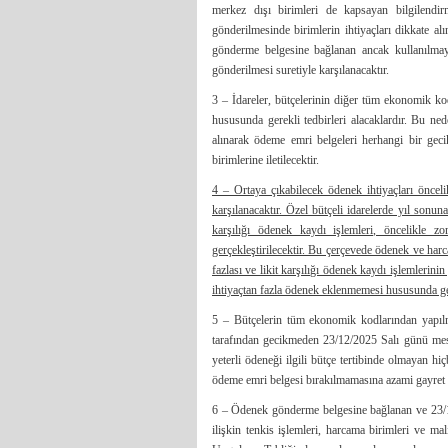
merkez dışı birimleri de kapsayan bilgilendi
gönderilmesinde birimlerin ihtiyaçları dikkate al
gönderme belgesine bağlanan ancak kullanılmaya
gönderilmesi suretiyle karşılanacaktır.
3 – İdareler, bütçelerinin diğer tüm ekonomik kod
hususunda gerekli tedbirleri alacaklardır. Bu n
alınarak ödeme emri belgeleri herhangi bir gec
birimlerine iletilecektir.
4 – Ortaya çıkabilecek ödenek ihtiyaçları önceli
karşılanacaktır. Özel bütçeli idarelerde yıl sonuna
karşılığı ödenek kaydı işlemleri, öncelikle zor
gerçekleştirilecektir. Bu çerçevede ödenek ve har
fazlası ve likit karşılığı ödenek kaydı işlemlerinin
ihtiyaçtan fazla ödenek eklenmemesi hususunda gere
5 – Bütçelerin tüm ekonomik kodlarından yapılmı
tarafından gecikmeden 23/12/2025 Salı günü mesai 
yeterli ödeneği ilgili bütçe tertibinde olmayan h
ödeme emri belgesi bırakılmamasına azami gayret g
6 – Ödenek gönderme belgesine bağlanan ve 23/1
ilişkin tenkis işlemleri, harcama birimleri ve 