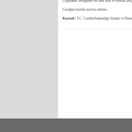
Uygulama Tebliğinde yer alan usul ve esaslar çerç
Gereğini önemle arz/rica ederim.
Kaynak:
T.C. Cumhurbaşkanlığı Strateji ve Bütç